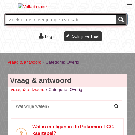
Schrijf verhaal
Log in
De of het?
Vraag & antwoord
Vraag & antwoord
›
Categorie: Overig
Webshop
Vraag & antwoord
Vraag & antwoord
›
Categorie: Overig
Wat is mulligan in de Pokemon TCG
kaartspel?