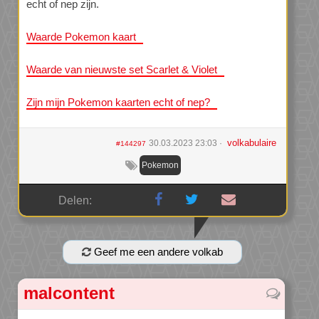
echt of nep zijn.
Waarde Pokemon kaart
Waarde van nieuwste set Scarlet & Violet
Zijn mijn Pokemon kaarten echt of nep?
volkabulaire
30.03.2023 23:03
#144297
Pokemon
Delen:
Geef me een andere volkab
malcontent