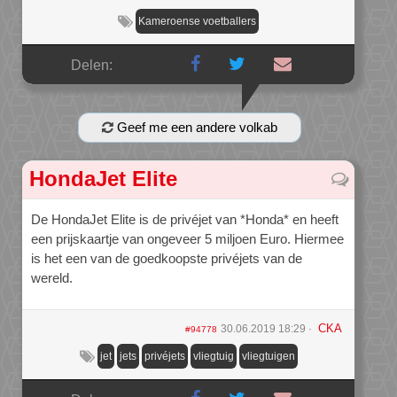
Kameroense voetballers
Delen:
Geef me een andere volkab
HondaJet Elite
De HondaJet Elite is de privéjet van *Honda* en heeft
een prijskaartje van ongeveer 5 miljoen Euro. Hiermee
is het een van de goedkoopste privéjets van de
wereld.
CKA
30.06.2019 18:29
#94778
jet
jets
privéjets
vliegtuig
vliegtuigen