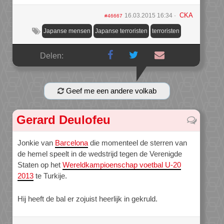
CKA
16.03.2015 16:34
#46667
Japanse mensen
Japanse terroristen
terroristen
Delen:
Geef me een andere volkab
Gerard Deulofeu
Jonkie van
Barcelona
die momenteel de sterren van
de hemel speelt in de wedstrijd tegen de Verenigde
Staten op het
Wereldkampioenschap voetbal U-20
2013
te Turkije.
Hij heeft de bal er zojuist heerlijk in gekruld.