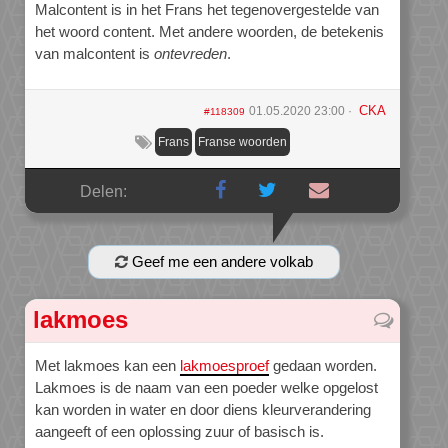
Malcontent is in het Frans het tegenovergestelde van
het woord content. Met andere woorden, de betekenis
van malcontent is
ontevreden
.
CKA
01.05.2020 23:00
#118309
Frans
Franse woorden
Delen:
Geef me een andere volkab
lakmoes
Met lakmoes kan een
lakmoesproef
gedaan worden.
Lakmoes is de naam van een poeder welke opgelost
kan worden in water en door diens kleurverandering
aangeeft of een oplossing zuur of basisch is.