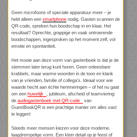
Geen microfoons of speciale apparatuur meer – je
hebt alleen een
smartphone
nodig. Gasten scannen de
QR-code, spreken hun boodschap in en klaar. Het
resultaat? Oprechte, grappige en vaak ontroerende
boodschappen, ingesproken op het moment zelf, vol
emotie en spontaniteit.
Het mooie aan deze vorm van gastenboek is dat je de
stemmen later terug kunt horen. Geen onleesbare
krabbels, maar warme woorden in de toon en klank
van je vrienden, familie of collega’s. Ideaal voor wie
waarde hecht aan échte herinneringen – of het nu gaat
om een
huwelijk
, jubileum, afscheid of teamviering:
de
audiogastenboek met QR-code
van
GuestBookQR is een prachtige manier om alles vast
te leggen!
Steeds meer mensen kiezen voor deze moderne,
laagdrempelige vorm. Een klein detail op je feest of