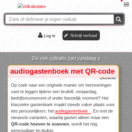
Schrijf verhaal
Log in
De of het?
volkabs van vandaag »
Vraag & antwoord
audiogastenboek met QR-code
Webshop
Op zoek naar een originele manier om herinneringen
vast te leggen tijdens een bruiloft, verjaardag,
bedrijfsevenement of ander feestelijk moment? Het
klassieke gastenboek maakt steeds vaker plaats voor
iets persoonlijkers: het
audiogastenboek
. En met de
nieuwste varianten, waarbij gasten alleen maar een
QR-code hoeven te scannen
, wordt het nóg
eenvoudiger én leuker.