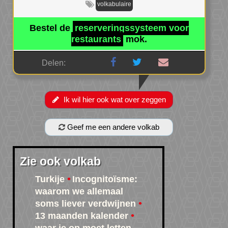
volkabulaire
Bestel de
reserveringssysteem voor
restaurants
mok.
Delen:
Ik wil hier ook wat over zeggen
Geef me een andere volkab
Zie ook volkab
Turkije
Incognitoïsme:
waarom we allemaal
soms liever verdwijnen
13 maanden kalender