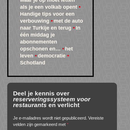
waar je op moet letten
als je een volkab opent
Handige tips voor een
verbouwing
met de auto
naar Turkije en terug
In
één middag je
abonnementen
opschonen en…
het
leven
democratie
Schotland
Deel je kennis over
reserveringssysteem voor
restaurants
en verlicht
Je e-mailadres wordt niet gepubliceerd.
Vereiste
velden zijn gemarkeerd met
*