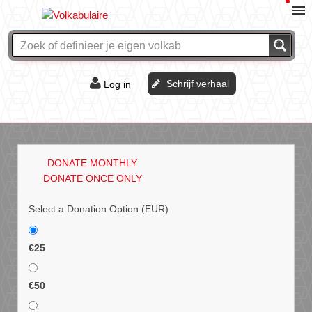
Schrijf verhaal
Log in
De of het?
Vraag & antwoord
DONATE MONTHLY
Webshop
DONATE ONCE ONLY
Select a Donation Option
(EUR)
€25
€50