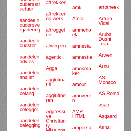
aftrekken
oudersstr
artotheek
amk
uctuur
aftrekken
Arturo
op werk
Amla
aandeelh
Vidal
oudersve
rgadering
aftroggel
ammeho
Aruba
en
ela
Dushi
aandeelh
Tera
oudster
afwerpen
amnesia
Arwen
aandelen
agentic
amnestie
advies
Arzu
Agga
amokma
aandelen
ker
analist
AS
agglutina
Monaco
tie
amour
aandelen
belang
AS Roma
agglutine
amovere
ren
n
aandelen
asap
belegger
Aggressi
AMP
Asgaard
ve
HTML
aandelen
Christiani
belegging
ty
Asha
ampersa
Missiona