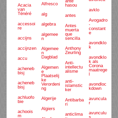
ánte
Alfresco
Acacia
hasou
van
avklo
Ténéré
alg
antes
Avogadro
accessoi
algebra
-
Antes
re
constant
muerta
e
que
algemee
accijns
sencilla
n
avondklo
k
accijnzen
Anthony
Algemee
Zeurling
n
Dagblad
avondklo
accu
k als
Anti-
Corona
intellectu
Algemen
acheneb
maatrege
alisme
e
bisj
l
Plaatselij
ke
anti-
acheneb
Verordeni
avondloc
islamstic
bisj
ng
kdown
ker
achluofo
Algerije
avuncula
Antibarba
bie
r
ri
Algiers
achoois
avunculu
anticlima
m
s