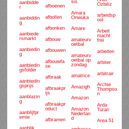
sis
aanbidde
Özbiliz
afboenen
r
Amara
arbeidsp
afbollen
Onwuka
aanbiddin
ool
g
afbonken
Amare
Arbeit
aanbiede
macht
rsmarkt
afbouw
amateurv
frei
oetbal
aanbiedin
afbouwen
arbeiten
g
amateurv
oetbal op
afbouwfa
arbiter
zondag
aanbiedin
se
gsfolder
arbitrair
amatrice
afbraak
aanbiedin
Archie
gsprijs
Amazigh
afbraakpr
Thompso
ijs
n
aanblazin
Amazon
g
afbraakpr
Arda
oduct
Amazon
Turan
aanblijfpr
Nederlan
emie
d
afbramen
Area 51
aanblik