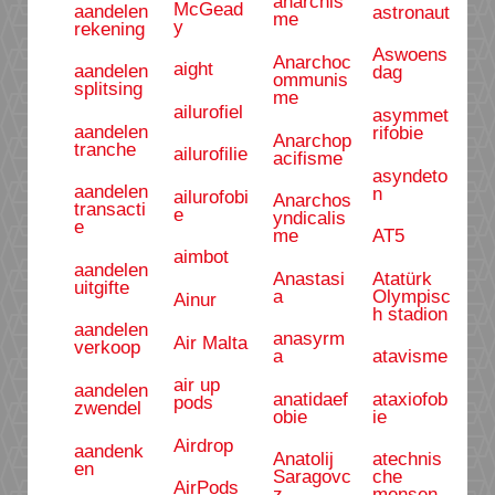
anarchis
McGead
aandelen
astronaut
me
y
rekening
Aswoens
Anarchoc
aight
aandelen
dag
ommunis
splitsing
me
ailurofiel
asymmet
aandelen
rifobie
Anarchop
tranche
ailurofilie
acifisme
asyndeto
aandelen
n
ailurofobi
Anarchos
transacti
e
yndicalis
e
me
AT5
aimbot
aandelen
Anastasi
Atatürk
uitgifte
a
Olympisc
Ainur
h stadion
aandelen
anasyrm
Air Malta
verkoop
a
atavisme
air up
aandelen
anatidaef
ataxiofob
pods
zwendel
obie
ie
Airdrop
aandenk
Anatolij
atechnis
en
Saragovc
che
AirPods
z
mensen