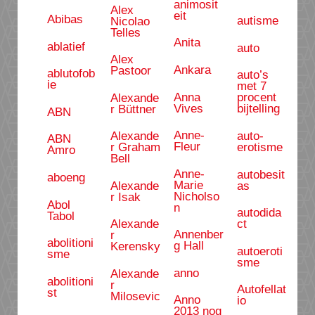
animosit
Alex
eit
Abibas
autisme
Nicolao
Telles
Anita
ablatief
auto
Alex
Ankara
Pastoor
ablutofob
auto’s
ie
met 7
Anna
procent
Alexande
Vives
bijtelling
r Büttner
ABN
Anne-
auto-
Alexande
ABN
Fleur
erotisme
r Graham
Amro
Bell
Anne-
autobesit
aboeng
Marie
as
Alexande
Nicholso
r Isak
Abol
n
autodida
Tabol
ct
Alexande
Annenber
r
abolitioni
g Hall
Kerensky
autoeroti
sme
sme
anno
Alexande
abolitioni
r
Autofellat
st
Milosevic
Anno
io
2013 nog