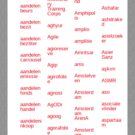
nd
ry
aandelen
Ashafar
Training
beurs
Amphipol
Corps
is
ashdrake
aandelen
d
aghyur
bezit
amplio
asielzoek
Agile
aandelen
er
amplitie
bezitter
agioreser
Asier
Amritsar
ve
aandelen
Sanz
carrousel
ams
Agip
aşkım
aandelen
Amstelve
emissie
agirofobi
ASMR
en
e
aandelen
aso
Amsterd
fonds
agnost
am
asociale
aandelen
AgODi
vlinder
Amsterd
handel
am
agoog
ArenA
aspartaa
aandeleni
m
nkoop
agorafobi
Amsterd
e
am