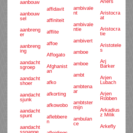
Ariërs
aanbouw
ambivale
affidavit
Aristocra
nt
aanbouw
at
sel
affiniteit
ambivale
Aristocra
ntie
aanbreng
afflite
tie
er
ambivert
affoe
Aristotele
aanbreng
s
ing
amboe
Affogato
Arj
aandacht
amboe
Barker
Afghanist
sgroep
an
ambt
Arjen
aandacht
Lubach
afko
shoer
ambtena
ar
Arjen
afkorting
aandacht
Robben
sjunk
ambtster
afkowobo
mijn
Arkadius
aandacht
z Milik
spunt
aflebbere
ambulan
n
ce
Arkefly
aandacht
sspanne
afleidings