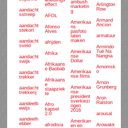
ambush
Arlington
effect
marketin
Row
aandacht
g
sstreep
AFOL
Armand
Amerikaa
Ancion
aandacht
Afonso
ns
stekort
Alves
pasfoto
armatuur
laten
maken
aandacht
afrijden
sveld
Armindo
Tué Na
Amerikaa
Afrika
Nangna
nse
aandacht
Dollar
swijk
Afrikaans
Arnomsk
e Baobab
o
Amerikaa
aandacht
nse films
trekker
Afrikaans
Arnon
e
Grunberg
Amerikaa
aandacht
slaapziek
nse
trekkerij
te
president
Aron
sverkiezi
Ralston
aandeelb
Afro
ngen
ewijs
kapsel
2016
arousal
2.0
aandeelh
Amerikan
ebber
Arowakk
afrodisia
en en