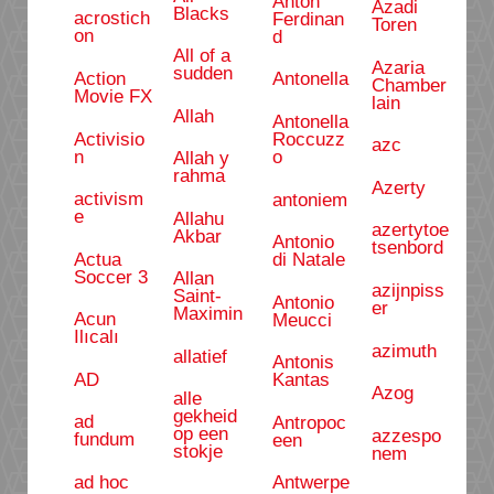
Anton
Azadi
Blacks
acrostich
Ferdinan
Toren
on
d
All of a
Azaria
sudden
Action
Antonella
Chamber
Movie FX
lain
Allah
Antonella
Activisio
Roccuzz
azc
n
o
Allah y
rahma
Azerty
activism
antoniem
e
Allahu
azertytoe
Akbar
Antonio
tsenbord
Actua
di Natale
Soccer 3
Allan
azijnpiss
Saint-
Antonio
er
Maximin
Acun
Meucci
Ilıcalı
azimuth
allatief
Antonis
AD
Kantas
Azog
alle
gekheid
ad
Antropoc
op een
azzespo
fundum
een
stokje
nem
ad hoc
Antwerpe