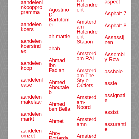
aspect
aandeleni
Holendre
nkooppro
Agostino
cht
gramma
Asphalt 7
Di
Bartolom
Amsterd
aandelen
ei
Asphalt 8
am
koers
Holendre
ah mattie
cht
Assassij
aandelen
Station
nen
koersind
ahah
ex
Amsterd
Assembl
am RAI
y Row
Ahmad
aandelen
ibn
koop
Fadlan
Amsterd
asshole
am The
aandelenl
Style
Ahmed
assie
ease
Outlets
Aboutale
b
assignati
aandelen
Amsterd
e
makelaar
am-
Ahmed
Noord
ben Bella
assist
aandelen
markt
Amsterd
Ahmet
amn
assuranti
e
aandelen
Ahoy
omzet
Amsterd
Rotterda