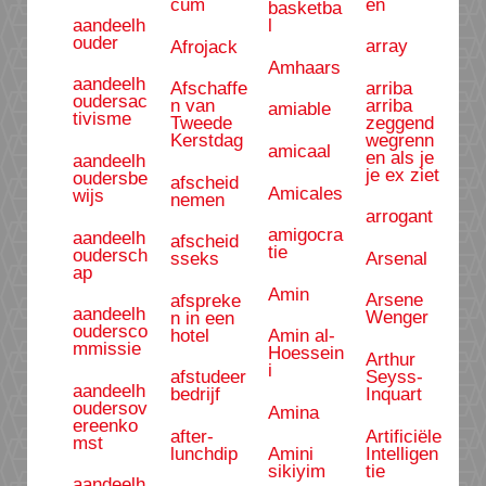
en
cum
basketba
aandeelh
l
ouder
array
Afrojack
Amhaars
aandeelh
arriba
Afschaffe
oudersac
arriba
n van
amiable
tivisme
zeggend
Tweede
wegrenn
Kerstdag
amicaal
en als je
aandeelh
je ex ziet
oudersbe
afscheid
Amicales
wijs
nemen
arrogant
amigocra
aandeelh
afscheid
tie
oudersch
Arsenal
sseks
ap
Amin
Arsene
afspreke
aandeelh
Wenger
n in een
oudersco
hotel
Amin al-
mmissie
Hoessein
Arthur
i
Seyss-
afstudeer
aandeelh
Inquart
bedrijf
oudersov
Amina
ereenko
Artificiële
after-
mst
Intelligen
lunchdip
Amini
tie
sikiyim
aandeelh