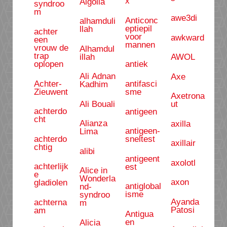
x
Algolia
syndroo
m
awe3di
Anticonc
alhamduli
eptiepil
llah
achter
voor
awkward
een
mannen
vrouw de
Alhamdul
trap
illah
AWOL
oplopen
antiek
Ali Adnan
Axe
Achter-
antifasci
Kadhim
Zieuwent
sme
Axetrona
Ali Bouali
ut
achterdo
antigeen
cht
Alianza
axilla
antigeen-
Lima
achterdo
sneltest
axillair
chtig
alibi
antigeent
axolotl
achterlijk
est
Alice in
e
Wonderla
axon
gladiolen
antiglobal
nd-
isme
syndroo
Ayanda
achterna
m
Patosi
am
Antigua
en
Alicia