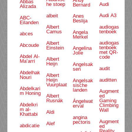
Abbas
Audi
he stoep
Bernard
Alizada
Audi A3
albeit
Anes
ABC-
Beslija
Eilanden
audiogas
Albert
tenboek
Camus
Angela
abces
Merkel
audiogas
Albert
Abcoude
tenboek
Einstein
Angelina
met QR-
Jolie
Abdel Al-
code
Albert
Ma’arri
Heijn
Angelsak
audit
sen
Abdelhak
Albert
Nouri
auditten
Heijn
Angelsak
Vuurplaat
sische
Abdelkari
landen
Augment
m Honing
ed
Albert
Gaming
Rusnák
Ángelwat
Abdelkri
Climbing
erval
m al-
Wall
Aldi
Khattabi
angina
Augment
pectoris
Alef
abdicatie
ed
Reality