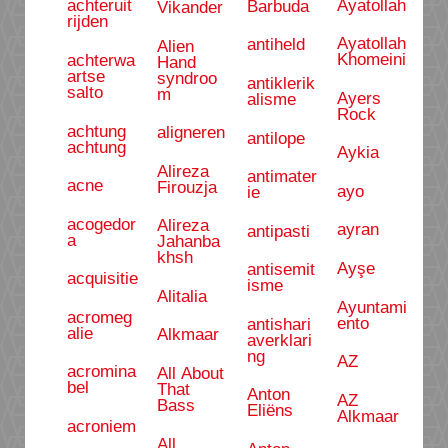
Ayatollah
achteruit
Barbuda
Vikander
rijden
Ayatollah
antiheld
Alien
Khomeini
achterwa
Hand
artse
syndroo
antiklerik
salto
m
Ayers
alisme
Rock
achtung
aligneren
antilope
achtung
Aykia
Alireza
antimater
acne
Firouzja
ayo
ie
acogedor
Alireza
ayran
antipasti
a
Jahanba
khsh
Ayşe
antisemit
acquisitie
isme
Alitalia
Ayuntami
acromeg
ento
antishari
alie
Alkmaar
averklari
ng
AZ
acromina
All About
bel
That
Anton
AZ
Bass
Eliëns
Alkmaar
acroniem
All