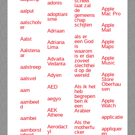
scheet
adonis
laat zal
Apple
de
aalput
Mac Pro
adoptiani
gemeens
sme
chap
aalscholv
schijten
Apple
er
Mail
Adriaan
als er
Aalst
een God
Apple
Adriana
is
Maps
Lima
Aalstena
waarom
ar
is er dan
Apple
Advaita
zoveel
Music
Vedanta
slechthei
aalstreep
d op de
Apple
wereld
Adyen
aalsvel
Store
Oberhau
Als ik het
AED
sen
aam
heb
begrepen
aegyo
Apple
ben ik
aambeel
Watch
een
d
AEK
Arabier
Athene
applicatie
aambei
Als the
Aerodact
motherfu
appliquer
aamborst
yl
cker
en
igheid