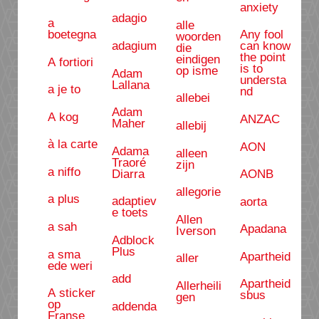
anxiety
adagio
a
alle
boetegna
Any fool
woorden
adagium
can know
die
the point
eindigen
A fortiori
is to
op isme
Adam
understa
Lallana
a je to
nd
allebei
Adam
A kog
ANZAC
Maher
allebij
à la carte
AON
Adama
alleen
Traoré
zijn
a niffo
Diarra
AONB
allegorie
a plus
adaptiev
aorta
e toets
Allen
a sah
Apadana
Iverson
Adblock
Plus
a sma
Apartheid
aller
ede weri
add
Apartheid
Allerheili
A sticker
sbus
gen
op
addenda
Franse