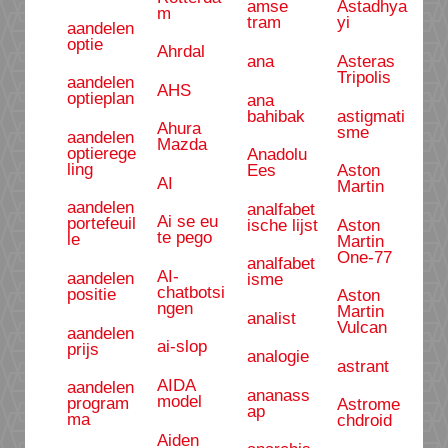
amse
Astadhya
m
tram
yi
aandelen
optie
Ahrdal
ana
Asteras
Tripolis
aandelen
AHS
optieplan
ana
bahibak
astigmati
Ahura
sme
aandelen
Mazda
optierege
Anadolu
ling
Ees
Aston
AI
Martin
aandelen
analfabet
Ai se eu
portefeuil
ische lijst
Aston
te pego
le
Martin
One-77
analfabet
AI-
aandelen
isme
chatbotsi
positie
Aston
ngen
Martin
analist
Vulcan
aandelen
ai-slop
prijs
analogie
astrant
AIDA
aandelen
ananass
model
program
Astrome
ap
ma
chdroid
Aiden