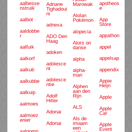
apotheos
aalbesse
Adnane
Marowak
e
nstruik
Tighadoui
ni
Alolan
App
aalbot
Pokémon
Store
adnexa
aaldobbe
alopecia
appathon
r
ADO Den
Haag
Alors on
appel
aalfuik
danse
adoken
appelsap
aalkorf
alpha
adolesce
nt
appendix
aalkub
alpha-
man
adolesce
Appie
aalkubbe
ntie
Heijn
Alphen
aan den
aalkuip
Adolf
Rijn
Apple
Hitler
aalmoes
ALS
Apple
Adonai
Car
aalmoez
Als de
enier
Adonai
imaam
Apple
een
Event
aalpomp