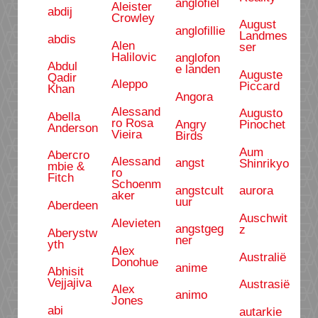
anglofiel
Aleister
abdij
Crowley
August
anglofillie
Landmes
abdis
Alen
ser
Halilovic
anglofon
Abdul
e landen
Auguste
Qadir
Aleppo
Piccard
Khan
Angora
Alessand
Augusto
Abella
ro Rosa
Angry
Pinochet
Anderson
Vieira
Birds
Aum
Abercro
Alessand
angst
Shinrikyo
mbie &
ro
Fitch
Schoenm
angstcult
aurora
aker
uur
Aberdeen
Auschwit
Alevieten
angstgeg
z
Aberystw
ner
yth
Alex
Australië
Donohue
anime
Abhisit
Vejjajiva
Austrasië
Alex
animo
Jones
abi
autarkie