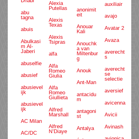
Dhabi
Alexia
auxiliair
Putellas
anonimit
abu
eit
avajo
tagna
Alexis
Texas
Anouar
Avatar 2
abuis
Kali
Alexis
Avaza
Abulkasi
Tsipras
Anouchk
m Al-
a van
Jaberi
averecht
Miltenbur
alfa
s
g
abuselfie
Alfa
averecht
Anouk
Romeo
se
abusief
Giulia
selectie
Ant-Man
abusievel
Alfa
aversief
ijk
Romeo
antacidu
Giullieta
m
avicenna
abusievel
ijk
Alfred
antagoni
Marshall
Avicii
st
AC Milan
Alfred
Avinash
Antalya
N’Diaye
AC/DC
avionica