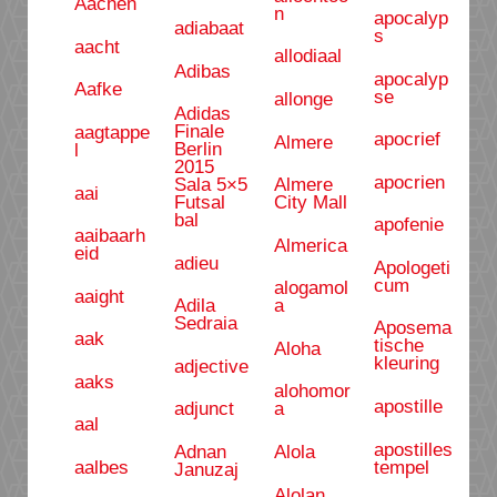
Aachen
n
apocalyp
adiabaat
s
aacht
allodiaal
Adibas
apocalyp
Aafke
se
allonge
Adidas
Finale
aagtappe
apocrief
Almere
Berlin
l
2015
apocrien
Sala 5×5
Almere
aai
Futsal
City Mall
bal
apofenie
aaibaarh
Almerica
eid
adieu
Apologeti
cum
alogamol
aaight
Adila
a
Sedraia
Aposema
aak
tische
Aloha
kleuring
adjective
aaks
alohomor
apostille
adjunct
a
aal
apostilles
Adnan
Alola
tempel
aalbes
Januzaj
Alolan