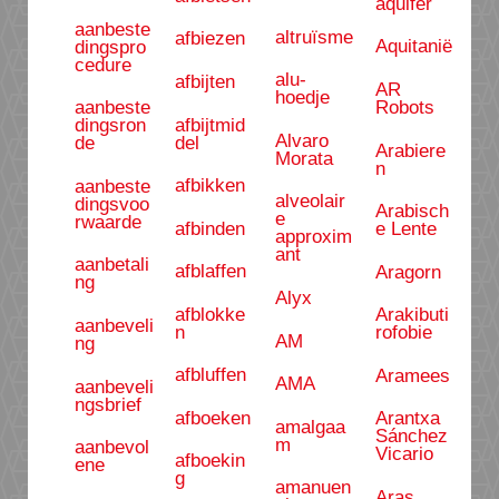
aquifer
aanbeste
altruïsme
afbiezen
Aquitanië
dingspro
cedure
alu-
afbijten
AR
hoedje
Robots
aanbeste
afbijtmid
dingsron
Alvaro
del
de
Arabiere
Morata
n
afbikken
aanbeste
alveolair
dingsvoo
Arabisch
e
rwaarde
afbinden
e Lente
approxim
ant
aanbetali
afblaffen
Aragorn
ng
Alyx
afblokke
Arakibuti
aanbeveli
n
rofobie
AM
ng
afbluffen
Aramees
AMA
aanbeveli
ngsbrief
afboeken
Arantxa
amalgaa
Sánchez
m
aanbevol
Vicario
afboekin
ene
g
amanuen
Aras