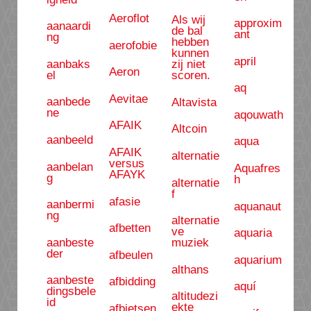
Aeroflot
Als wij
approxim
aanaardi
de bal
ant
ng
hebben
aerofobie
kunnen
april
aanbaks
zij niet
Aeron
el
scoren.
aq
Aevitae
aanbede
Altavista
ne
aqouwath
AFAIK
Altcoin
aanbeeld
aqua
AFAIK
alternatie
versus
aanbelan
Aquafres
AFAYK
g
h
alternatie
f
afasie
aanbermi
aquanaut
ng
alternatie
afbetten
ve
aquaria
aanbeste
muziek
der
afbeulen
aquarium
althans
aanbeste
afbidding
aquí
dingsbele
altitudezi
id
ekte
afbietsen