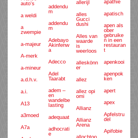
apathie
allerijl
auto’s
addendu
m
apatisch
alles
a weldi
Gucci
addendu
dushi
apen als
a
m
ober
zwempie
gebruike
Alles van
Adebayo
n in een
waarde
a-majeur
Akinfenw
restauran
is
a
t
weerloos
A-merk
Adecco
apenkooi
alleskönn
er
a-mineur
Adel
apenpok
Taarabt
ken
allez
a.d.h.v.
adem –
apert
allez opi
a.i.
en
omi
wandelbe
apex
A13
lasting
Allianz
Apfelstru
a3moed
adequaat
del
Allianz
Arena
A7a
adhocrati
Apifobie
e
allochtoo