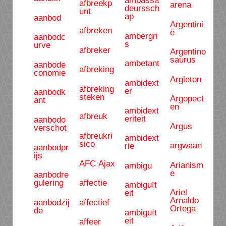
ambassa
afbreekp
arena
deurssch
unt
ap
aanbod
Argentini
afbreken
ë
ambergri
aanbodc
s
urve
afbreker
Argentino
saurus
ambetant
aanbode
afbreking
conomie
Argleton
ambidext
afbreking
er
aanbodk
steken
Argopect
ant
en
ambidext
afbreuk
eriteit
aanbodo
Argus
verschot
afbreukri
ambidext
sico
argwaan
rie
aanbodpr
ijs
AFC Ajax
Arianism
ambigu
e
aanbodre
gulering
affectie
ambiguït
Ariel
eit
Arnaldo
aanbodzij
affectief
Ortega
de
ambiguït
eit
affeer