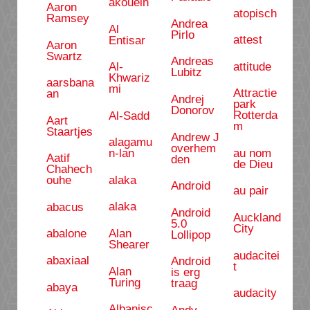
akouein
Aaron
atopisch
Ramsey
Andrea
Al
Pirlo
attest
Entisar
Aaron
Swartz
Andreas
attitude
Al-
Lubitz
Khwariz
aarsbana
mi
Attractie
an
Andrej
park
Donorov
Rotterda
Al-Sadd
Aart
m
Staartjes
Andrew J
alagamu
overhem
au nom
n-lan
Aatif
den
de Dieu
Chahech
alaka
ouhe
Android
au pair
alaka
abacus
Android
Auckland
5.0
City
Alan
abalone
Lollipop
Shearer
audacitei
abaxiaal
Android
t
Alan
is erg
Turing
traag
abaya
audacity
Albanisc
Andy