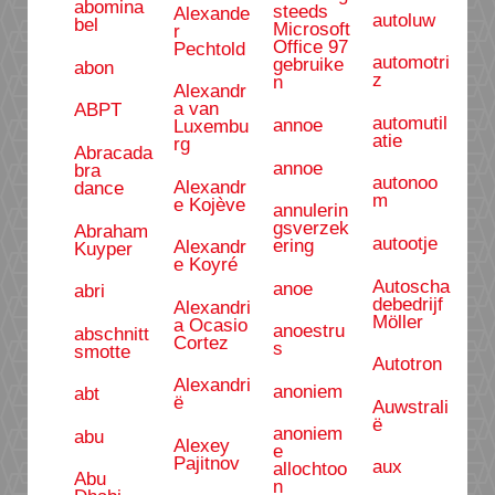
abomina
steeds
Alexande
autoluw
bel
Microsoft
r
Office 97
Pechtold
automotri
gebruike
abon
z
n
Alexandr
a van
ABPT
automutil
annoe
Luxembu
atie
rg
Abracada
annoe
bra
autonoo
Alexandr
dance
m
e Kojève
annulerin
gsverzek
Abraham
autootje
ering
Alexandr
Kuyper
e Koyré
Autoscha
anoe
abri
debedrijf
Alexandri
Möller
a Ocasio
anoestru
abschnitt
Cortez
s
smotte
Autotron
Alexandri
anoniem
abt
ë
Auwstrali
ë
anoniem
abu
Alexey
e
Pajitnov
aux
allochtoo
Abu
n