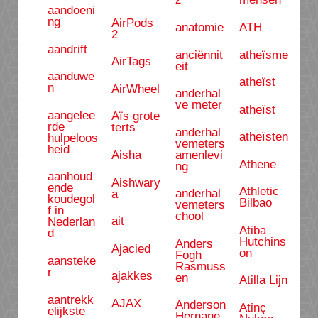
aandoeni
ng
AirPods
anatomie
ATH
2
aandrift
anciënnit
atheïsme
AirTags
eit
aanduwe
atheïst
n
AirWheel
anderhal
ve meter
atheïst
aangelee
Aïs grote
rde
terts
anderhal
atheïsten
hulpeloos
vemeters
heid
amenlevi
Aisha
Athene
ng
aanhoud
Aishwary
ende
Athletic
anderhal
a
koudegol
Bilbao
vemeters
f in
chool
ait
Nederlan
Atiba
d
Hutchins
Anders
Ajacied
on
Fogh
aansteke
Rasmuss
r
ajakkes
en
Atilla Lijn
aantrekk
AJAX
Anderson
Atinç
elijkste
Hernane