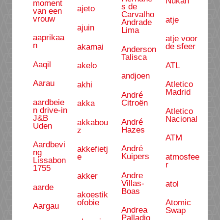
Nukan
moment
s de
ajeto
van een
Carvalho
vrouw
atje
Andrade
ajuin
Lima
aaprikaa
atje voor
n
de sfeer
akamai
Anderson
Talisca
Aaqil
ATL
akelo
andjoen
Aarau
Atletico
akhi
Madrid
André
aardbeie
Citroën
akka
n drive-in
Atletico
J&B
Nacional
André
akkabou
Uden
Hazes
z
ATM
Aardbevi
André
akkefietj
ng
Kuipers
atmosfee
e
Lissabon
r
1755
Andre
akker
Villas-
atol
aarde
Boas
akoestik
Atomic
ofobie
Aargau
Andrea
Swap
Palladio