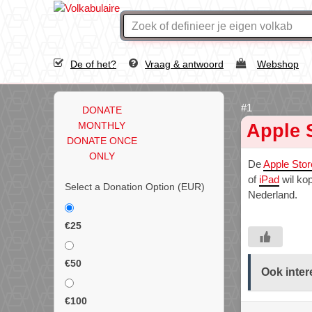
De of het?
Vraag & antwoord
Webshop
DONATE
MONTHLY
Apple 
DONATE ONCE
ONLY
De
Apple Stor
of
iPad
wil kop
Select a Donation Option
(EUR)
Nederland.
€25
€50
Ook inter
€100