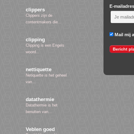
E-mailadre
clippers
Clippers zijn de
contentmakers die...
Mail mij 
clipping
Clipping is een Engels
woord...
nettiquette
Netiquette is het geheel
van...
datathermie
Datathermie is het
benutten van...
Veblen goed