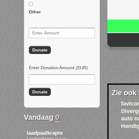
Other
Enter Donation Amount
(EUR)
Zie ook
favico
Diverg
Vandaag
0
auto n
Handig
laadpaalkrapte
Laadpaalkrapte is een