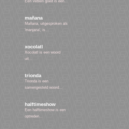
Een Veblen goed is een...
mañana
Mañana, uitgesproken als
'manjana', is...
xocolatl
Xocolatl is een woord
uit...
trionda
Trionda is een
samengesteld woord...
halftimeshow
Een halftimeshow is een
optreden...