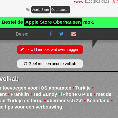
8T
11.09.2013 08:28
#39603
Apple Store
Oberhausen
Bestel de
Apple Store Oberhausen
mok.
Delen:
Ik wil hier ook wat over zeggen
Geef me een andere volkab
 volkab
n toevoegen voor iOS apparaten
Turkije
ent
Franklin
Ted Bundy
iPhone 6 Plus
met de
aar Turkije en terug
übermensch 2.0
Schotland
e tips voor een verbouwing