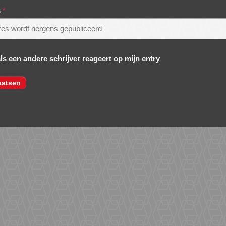
s
*
als een andere schrijver reageert op mijn entry