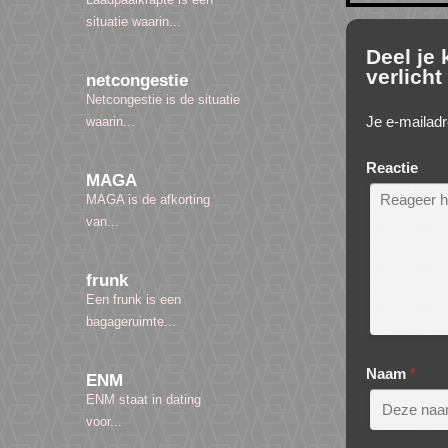
situatie waarin...
Deel je
verlicht
netcongestie
Netcongestie is de situatie
Je e-mailadr
waarin...
Reactie
MAGA
MAGA is de afkorting
van...
frunk
Een frunk is een
bagageruimte...
Naam
*
ENM
ENM staat in dating
voor...