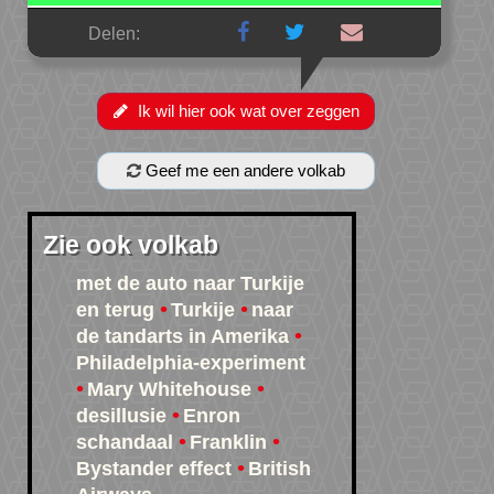
Delen:
Ik wil hier ook wat over zeggen
Geef me een andere volkab
Zie ook volkab
met de auto naar Turkije
en terug
Turkije
naar
de tandarts in Amerika
Philadelphia-experiment
Mary Whitehouse
desillusie
Enron
schandaal
Franklin
Bystander effect
British