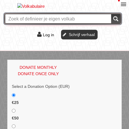
Schrijf verhaal
Log in
De of het?
Vraag & antwoord
DONATE MONTHLY
Webshop
DONATE ONCE ONLY
Select a Donation Option
(EUR)
€25
€50