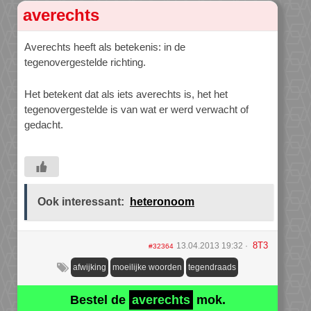
averechts
Averechts heeft als betekenis: in de
tegenovergestelde richting.
Het betekent dat als iets averechts is, het het
tegenovergestelde is van wat er werd verwacht of
gedacht.
Ook interessant:
heteronoom
8T3
13.04.2013 19:32
#32364
afwijking
moeilijke woorden
tegendraads
Bestel de
averechts
mok.