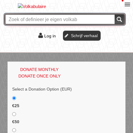
Schrijf verhaal
Log in
De of het?
Vraag & antwoord
DONATE MONTHLY
Webshop
DONATE ONCE ONLY
Select a Donation Option
(EUR)
€25
€50