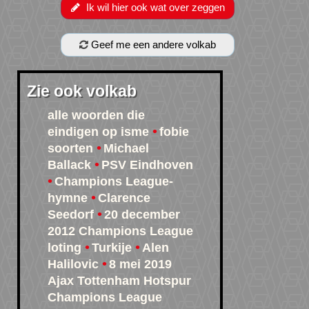
Ik wil hier ook wat over zeggen
Geef me een andere volkab
Zie ook volkab
alle woorden die
eindigen op isme
fobie
soorten
Michael
Ballack
PSV Eindhoven
Champions League-
hymne
Clarence
Seedorf
20 december
2012 Champions League
loting
Turkije
Alen
Halilovic
8 mei 2019
Ajax Tottenham Hotspur
Champions League