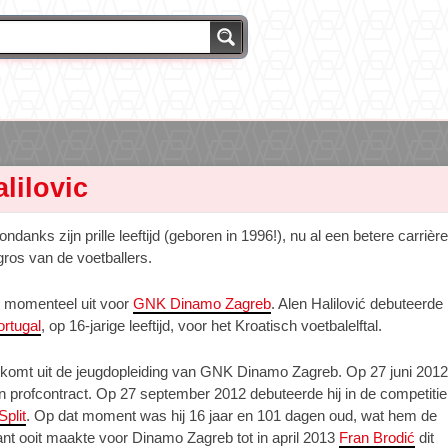
lilovic
ondanks zijn prille leeftijd (geboren in 1996!), nu al een betere carrière
gros van de voetballers.
t momenteel uit voor
GNK Dinamo Zagreb
. Alen Halilović debuteerde
ortugal
, op 16-jarige leeftijd, voor het Kroatisch voetbalelftal.
ć komt uit de jeugdopleiding van GNK Dinamo Zagreb. Op 27 juni 2012
en profcontract. Op 27 september 2012 debuteerde hij in de competitie
plit
. Op dat moment was hij 16 jaar en 101 dagen oud, wat hem de
ant ooit maakte voor Dinamo Zagreb tot in april 2013
Fran Brodić
dit