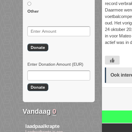
record verbrak
Daarmee werd 
Other
voetbalcompet
oud. Het vori
24 oktober 20
in voor Mateo
actief was in 
Enter Donation Amount
(EUR)
Ook inter
Vandaag
0
laadpaalkrapte
Laadpaalkrapte is een