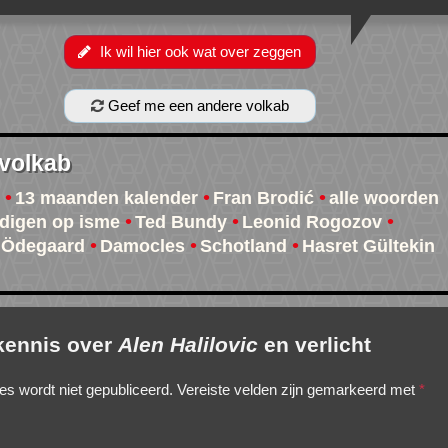
Ik wil hier ook wat over zeggen
Geef me een andere volkab
 volkab
13 maanden kalender
Fran Brodić
alle woorden
ndigen op isme
Ted Bundy
Leonid Rogozov
 Ödegaard
Damocles
Schotland
Hasret Gültekin
 kennis over
Alen Halilovic
en verlicht
es wordt niet gepubliceerd.
Vereiste velden zijn gemarkeerd met
*