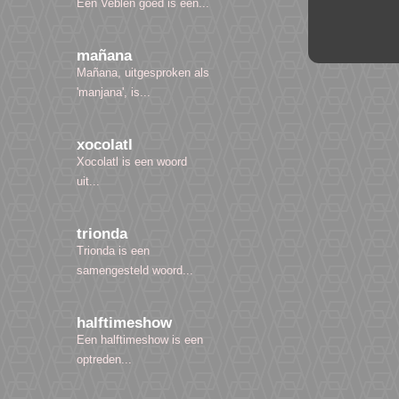
Een Veblen goed is een...
mañana
Mañana, uitgesproken als
'manjana', is...
xocolatl
Xocolatl is een woord
uit...
trionda
Trionda is een
samengesteld woord...
halftimeshow
Een halftimeshow is een
optreden...