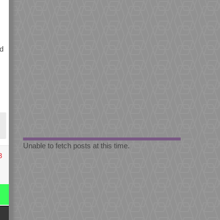
jd
Unable to fetch posts at this time.
3