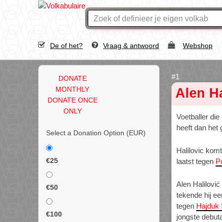
De of het?
Vraag & antwoord
Webshop
DONATE
MONTHLY
Alen Ha
DONATE ONCE
ONLY
Voetballer die 
heeft dan het 
Select a Donation Option
(EUR)
Halilovic kom
€25
laatst tegen
P
Alen Halilovi
€50
tekende hij e
tegen
Hajduk S
€100
jongste debut