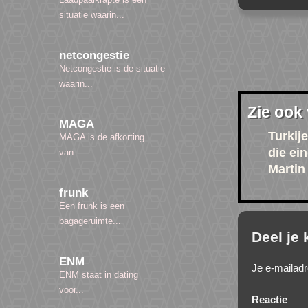
situatie waarin...
netcongestie
Netcongestie is de situatie
waarin...
Zie ook
MAGA
Turkije
MAGA is de afkorting
die ei
van...
Martin
frunk
Een frunk is een
bagageruimte...
Deel je
ENM
Je e-mailadr
ENM staat in dating
voor...
Reactie