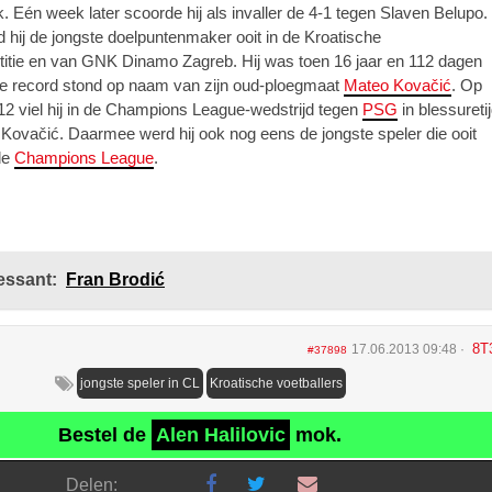
. Eén week later scoorde hij als invaller de 4-1 tegen Slaven Belupo.
hij de jongste doelpuntenmaker ooit in de Kroatische
itie en van GNK Dinamo Zagreb. Hij was toen 16 jaar en 112 dagen
ge record stond op naam van zijn oud-ploegmaat
Mateo Kovačić
. Op
12 viel hij in de Champions League-wedstrijd tegen
PSG
in blessureti
 Kovačić. Daarmee werd hij ook nog eens de jongste speler die ooit
de
Champions League
.
essant:
Fran Brodić
8T
17.06.2013 09:48
#37898
jongste speler in CL
Kroatische voetballers
Bestel de
Alen Halilovic
mok.
Delen: