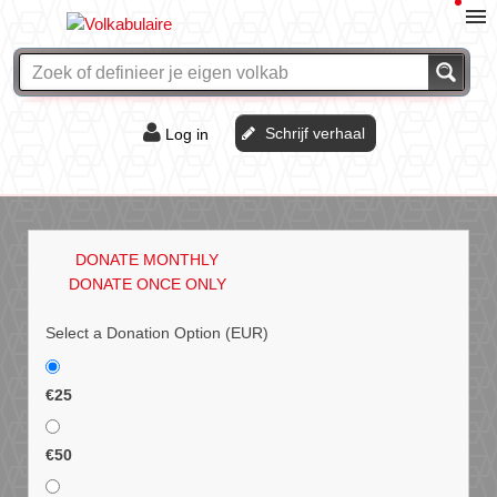
Schrijf verhaal
Log in
De of het?
Vraag & antwoord
DONATE MONTHLY
Webshop
DONATE ONCE ONLY
Select a Donation Option
(EUR)
€25
€50