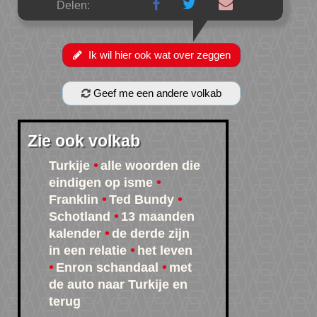
Delen:
Ik wil hier ook wat over zeggen
Geef me een andere volkab
Zie ook volkab
Turkije
alle woorden die
eindigen op isme
Franklin
Ted Bundy
Schotland
13 maanden
kalender
de derde zijn
in een relatie
het leven
Enron schandaal
met
de auto naar Turkije en
terug