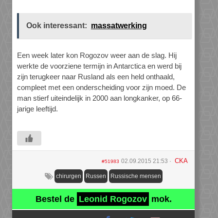
Ook interessant:
massatwerking
Een week later kon Rogozov weer aan de slag. Hij
werkte de voorziene termijn in Antarctica en werd bij
zijn terugkeer naar Rusland als een held onthaald,
compleet met een onderscheiding voor zijn moed. De
man stierf uiteindelijk in 2000 aan longkanker, op 66-
jarige leeftijd.
CKA
02.09.2015 21:53
#51983
chirurgen
Russen
Russische mensen
Bestel de
Leonid Rogozov
mok.