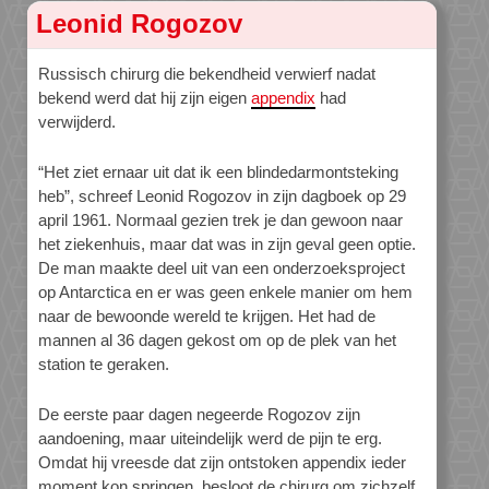
Leonid Rogozov
Russisch chirurg die bekendheid verwierf nadat
bekend werd dat hij zijn eigen
appendix
had
verwijderd.
“Het ziet ernaar uit dat ik een blindedarmontsteking
heb”, schreef Leonid Rogozov in zijn dagboek op 29
april 1961. Normaal gezien trek je dan gewoon naar
het ziekenhuis, maar dat was in zijn geval geen optie.
De man maakte deel uit van een onderzoeksproject
op Antarctica en er was geen enkele manier om hem
naar de bewoonde wereld te krijgen. Het had de
mannen al 36 dagen gekost om op de plek van het
station te geraken.
De eerste paar dagen negeerde Rogozov zijn
aandoening, maar uiteindelijk werd de pijn te erg.
Omdat hij vreesde dat zijn ontstoken appendix ieder
moment kon springen, besloot de chirurg om zichzelf