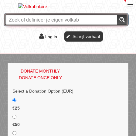
Schrijf verhaal
Log in
De of het?
Vraag & antwoord
DONATE MONTHLY
Webshop
DONATE ONCE ONLY
Select a Donation Option
(EUR)
€25
€50