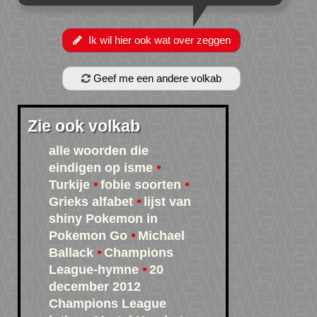
Ik wil hier ook wat over zeggen
Geef me een andere volkab
Zie ook volkab
alle woorden die
eindigen op isme
Turkije
fobie soorten
Grieks alfabet
lijst van
shiny Pokemon in
Pokemon Go
Michael
Ballack
Champions
League-hymne
20
december 2012
Champions League