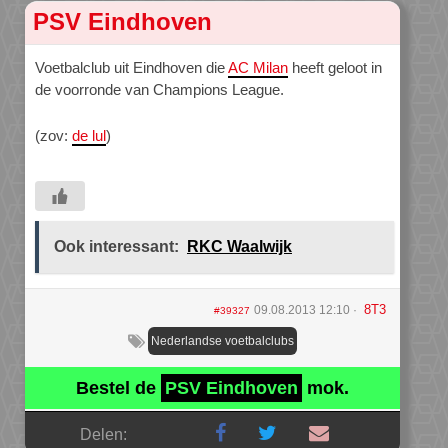
PSV Eindhoven
Voetbalclub uit Eindhoven die
AC Milan
heeft geloot in
de voorronde van Champions League.
(zov:
de lul
)
Ook interessant:
RKC Waalwijk
8T3
09.08.2013 12:10
#39327
Nederlandse voetbalclubs
Bestel de
PSV Eindhoven
mok.
Delen: