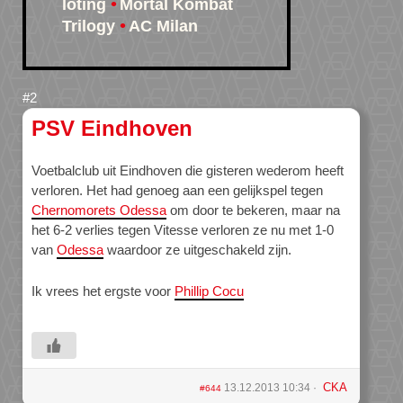
loting
Mortal Kombat
Trilogy
AC Milan
PSV Eindhoven
Voetbalclub uit Eindhoven die gisteren wederom heeft
verloren. Het had genoeg aan een gelijkspel tegen
Chernomorets Odessa
om door te bekeren, maar na
het 6-2 verlies tegen Vitesse verloren ze nu met 1-0
van
Odessa
waardoor ze uitgeschakeld zijn.
Ik vrees het ergste voor
Phillip Cocu
CKA
13.12.2013 10:34
#644