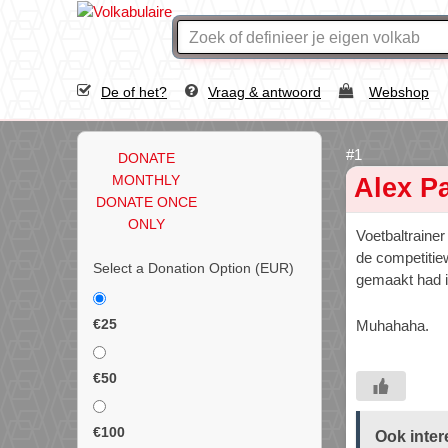
De of het?
Vraag & antwoord
Webshop
DONATE
MONTHLY
Alex P
DONATE ONCE
ONLY
Voetbaltraine
de competitiew
Select a Donation Option
(EUR)
gemaakt had i
€25
Muhahaha.
€50
€100
Ook inter