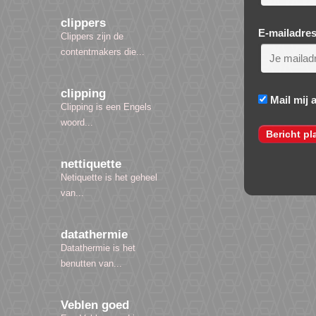
clippers
E-mailadre
Clippers zijn de
contentmakers die...
clipping
Mail mij 
Clipping is een Engels
woord...
nettiquette
Netiquette is het geheel
van...
datathermie
Datathermie is het
benutten van...
Veblen goed