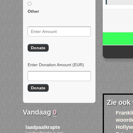
Other
Enter Donation Amount
(EUR)
Zie ook
Vandaag
0
Frankl
woorde
Holly
laadpaalkrapte
Laadpaalkrapte is een