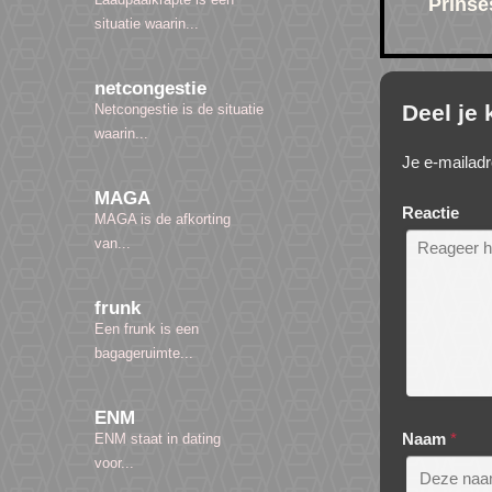
Prinse
situatie waarin...
netcongestie
Deel je
Netcongestie is de situatie
waarin...
Je e-mailadr
MAGA
Reactie
MAGA is de afkorting
van...
frunk
Een frunk is een
bagageruimte...
ENM
Naam
*
ENM staat in dating
voor...