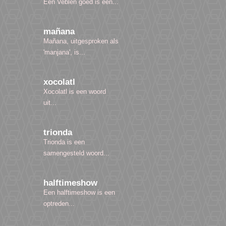
Een Veblen goed is een...
mañana
Mañana, uitgesproken als
'manjana', is...
xocolatl
Xocolatl is een woord
uit...
trionda
Trionda is een
samengesteld woord...
halftimeshow
Een halftimeshow is een
optreden...