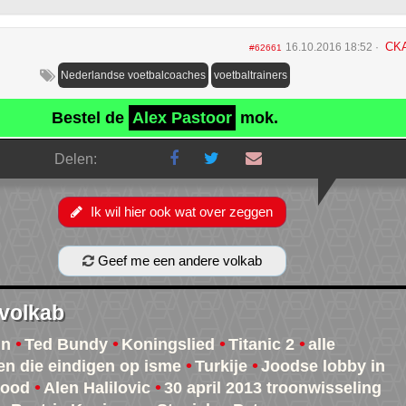
CK
16.10.2016 18:52
#62661
Nederlandse voetbalcoaches
voetbaltrainers
Bestel de
Alex Pastoor
mok.
Delen:
Ik wil hier ook wat over zeggen
Geef me een andere volkab
 volkab
in
Ted Bundy
Koningslied
Titanic 2
alle
n die eindigen op isme
Turkije
Joodse lobby in
wood
Alen Halilovic
30 april 2013 troonwisseling