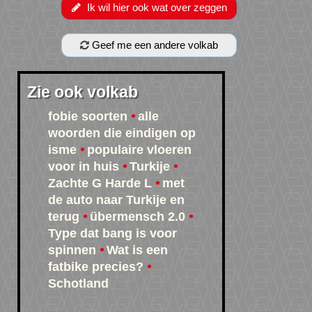
Ik wil hier ook wat over zeggen
Geef me een andere volkab
Zie ook volkab
fobie soorten
alle
woorden die eindigen op
isme
populaire vloeren
voor in huis
Turkije
Zachte G Harde L
met
de auto naar Turkije en
terug
übermensch 2.0
Type dat bang is voor
spinnen
Wat is een
fatbike precies?
Schotland