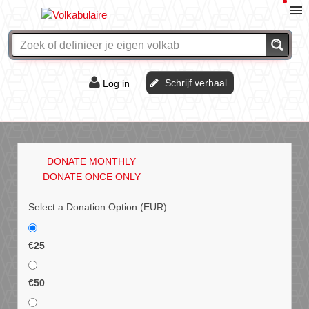
Schrijf verhaal
Log in
De of het?
Vraag & antwoord
DONATE MONTHLY
Webshop
DONATE ONCE ONLY
Select a Donation Option
(EUR)
€25
€50