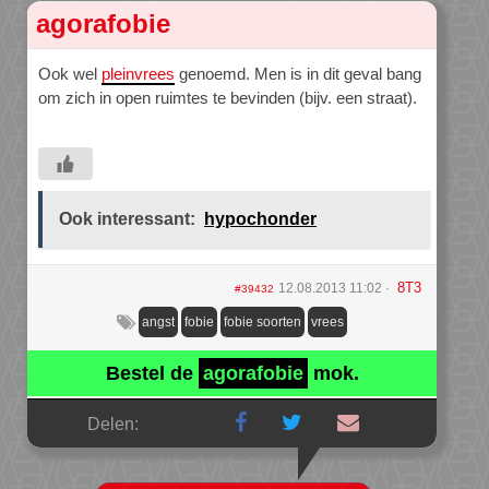
agorafobie
Ook wel
pleinvrees
genoemd. Men is in dit geval bang
om zich in open ruimtes te bevinden (bijv. een straat).
Ook interessant:
hypochonder
8T3
12.08.2013 11:02
#39432
angst
fobie
fobie soorten
vrees
Bestel de
agorafobie
mok.
Delen: