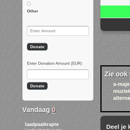
Other
Enter Donation Amount
(EUR)
Zie ook
a-maje
muzie
altern
Vandaag
0
laadpaalkrapte
Deel je
Laadpaalkrapte is een