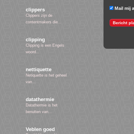
Mail mij 
clippers
Clippers zijn de
contentmakers die...
clipping
Clipping is een Engels
woord...
nettiquette
Netiquette is het geheel
van...
datathermie
Datathermie is het
benutten van...
Veblen goed