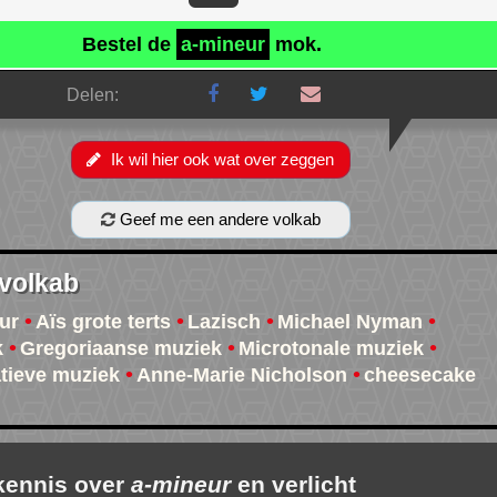
Bestel de
a-mineur
mok.
Delen:
Ik wil hier ook wat over zeggen
Geef me een andere volkab
 volkab
ur
Aïs grote terts
Lazisch
Michael Nyman
k
Gregoriaanse muziek
Microtonale muziek
atieve muziek
Anne-Marie Nicholson
cheesecake
 kennis over
a-mineur
en verlicht