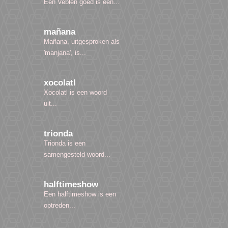
Een Veblen goed is een...
mañana
Mañana, uitgesproken als
'manjana', is...
xocolatl
Xocolatl is een woord
uit...
trionda
Trionda is een
samengesteld woord...
halftimeshow
Een halftimeshow is een
optreden...