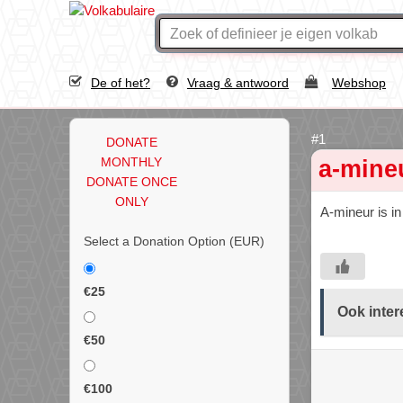
De of het?
Vraag & antwoord
Webshop
DONATE
MONTHLY
a-mine
DONATE ONCE
ONLY
A-mineur is i
Select a Donation Option
(EUR)
€25
Ook inter
€50
€100