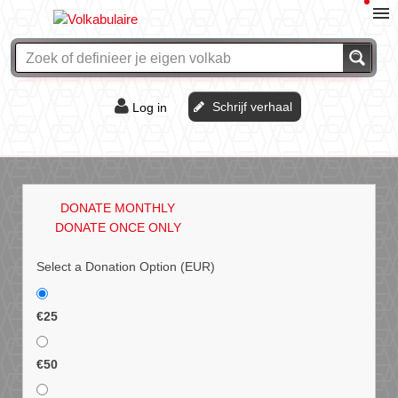
Schrijf verhaal
Log in
De of het?
Vraag & antwoord
DONATE MONTHLY
Webshop
DONATE ONCE ONLY
Select a Donation Option
(EUR)
€25
€50