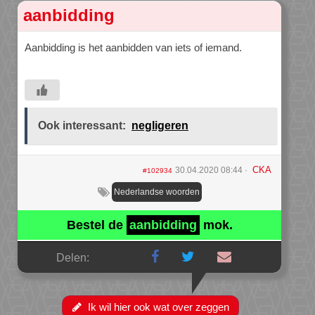
aanbidding
Aanbidding is het aanbidden van iets of iemand.
Ook interessant:
negligeren
CKA
30.04.2020 08:44
#102934
Nederlandse woorden
Bestel de
aanbidding
mok.
Delen:
Ik wil hier ook wat over zeggen