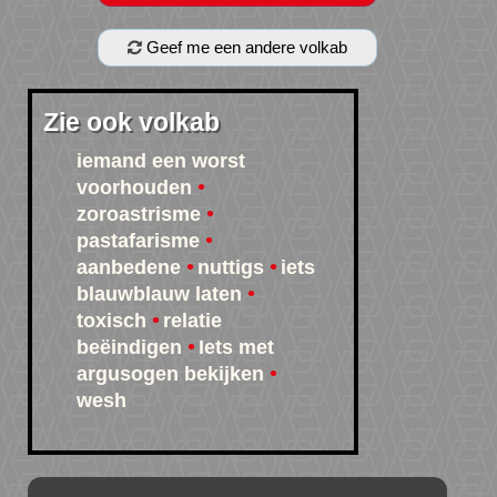
Geef me een andere volkab
Zie ook volkab
iemand een worst
voorhouden
zoroastrisme
pastafarisme
aanbedene
nuttigs
iets
blauwblauw laten
toxisch
relatie
beëindigen
Iets met
argusogen bekijken
wesh