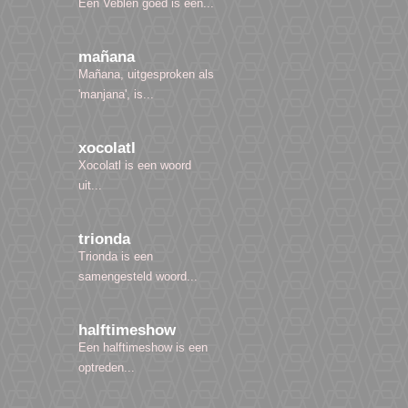
Een Veblen goed is een...
mañana
Mañana, uitgesproken als
'manjana', is...
xocolatl
Xocolatl is een woord
uit...
trionda
Trionda is een
samengesteld woord...
halftimeshow
Een halftimeshow is een
optreden...