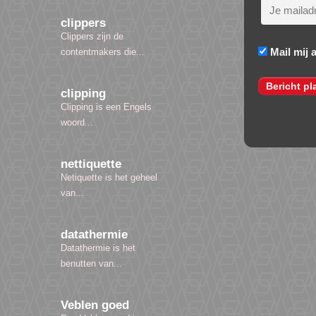
clippers
Clippers zijn de
Mail mij 
contentmakers die...
clipping
Clipping is een Engels
woord...
nettiquette
Netiquette is het geheel
van...
datathermie
Datathermie is het
benutten van...
Veblen goed