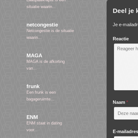
situatie waarin...
Deel je
Je e-mailadr
netcongestie
Netcongestie is de situatie
waarin...
Reactie
MAGA
MAGA is de afkorting
van...
frunk
Een frunk is een
bagageruimte...
Naam
*
ENM
ENM staat in dating
voor...
E-mailadre