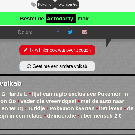
Pokémon
Pokemon Go
Bestel de
Aerodactyl
mok.
Delen:
Ik wil hier ook wat over zeggen
Geef me een andere volkab
 volkab
 G Harde L
lijst van regio exclusieve Pokemon in
on Go
vader die vreemdgaat
met de auto naar
e en terug
Turkije
Pokémon kaarten
het leven
de
ijn in een relatie
democratie
übermensch 2.0