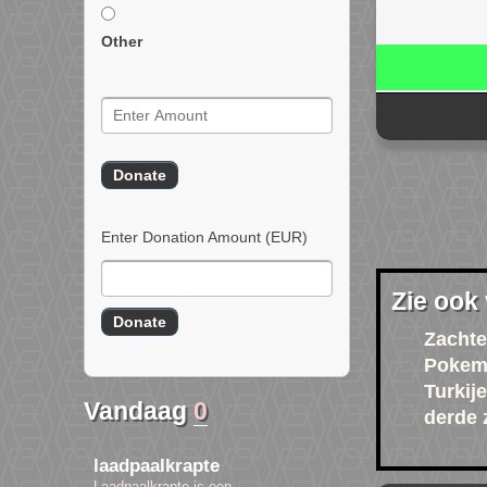
Other
Enter Donation Amount
(EUR)
Zie ook
Zachte
Pokem
Turkij
Vandaag
0
derde z
laadpaalkrapte
Laadpaalkrapte is een