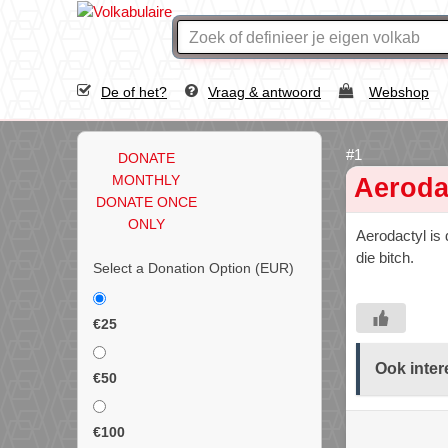
De of het?
Vraag & antwoord
Webshop
DONATE
MONTHLY
Aeroda
DONATE ONCE
ONLY
Aerodactyl is
die bitch.
Select a Donation Option
(EUR)
€25
Ook inter
€50
€100