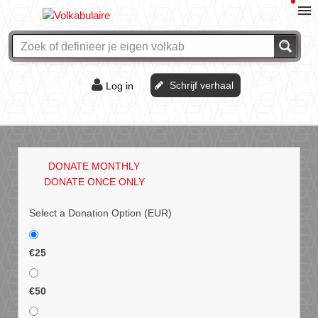
Schrijf verhaal
Log in
De of het?
Vraag & antwoord
DONATE MONTHLY
Webshop
DONATE ONCE ONLY
Select a Donation Option
(EUR)
€25
€50