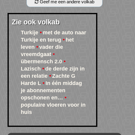
Geef me een andere volkab
Zie ook volkab
Turkije
met de auto naar
Turkije en terug
het
leven
vader die
vreemdgaat
übermensch 2.0
Lazisch
de derde zijn in
een relatie
Zachte G
Harde L
In één middag
je abonnementen
opschonen en…
populaire vloeren voor in
huis