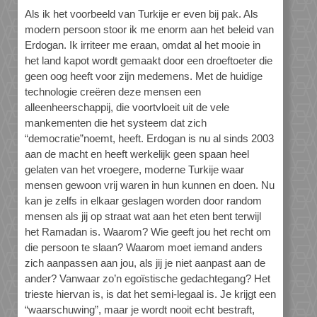
Als ik het voorbeeld van Turkije er even bij pak. Als
modern persoon stoor ik me enorm aan het beleid van
Erdogan. Ik irriteer me eraan, omdat al het mooie in
het land kapot wordt gemaakt door een droeftoeter die
geen oog heeft voor zijn medemens. Met de huidige
technologie creëren deze mensen een
alleenheerschappij, die voortvloeit uit de vele
mankementen die het systeem dat zich
“democratie”noemt, heeft. Erdogan is nu al sinds 2003
aan de macht en heeft werkelijk geen spaan heel
gelaten van het vroegere, moderne Turkije waar
mensen gewoon vrij waren in hun kunnen en doen. Nu
kan je zelfs in elkaar geslagen worden door random
mensen als jij op straat wat aan het eten bent terwijl
het Ramadan is. Waarom? Wie geeft jou het recht om
die persoon te slaan? Waarom moet iemand anders
zich aanpassen aan jou, als jij je niet aanpast aan de
ander? Vanwaar zo’n egoïstische gedachtegang? Het
trieste hiervan is, is dat het semi-legaal is. Je krijgt een
“waarschuwing”, maar je wordt nooit echt bestraft,