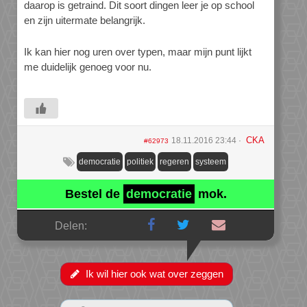
daarop is getraind. Dit soort dingen leer je op school
en zijn uitermate belangrijk.
Ik kan hier nog uren over typen, maar mijn punt lijkt
me duidelijk genoeg voor nu.
CKA
18.11.2016 23:44
#62973
democratie
politiek
regeren
systeem
Bestel de
democratie
mok.
Delen:
Ik wil hier ook wat over zeggen