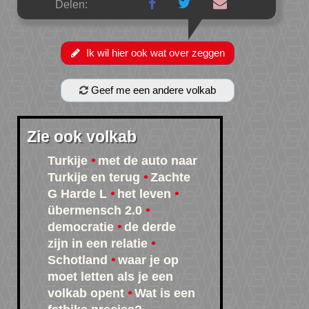
Delen:
Ik wil hier ook wat over zeggen
Geef me een andere volkab
Zie ook volkab
Turkije
met de auto naar
Turkije en terug
Zachte
G Harde L
het leven
übermensch 2.0
democratie
de derde
zijn in een relatie
Schotland
waar je op
moet letten als je een
volkab opent
Wat is een