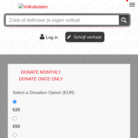
Schrijf verhaal
Log in
De of het?
Vraag & antwoord
DONATE MONTHLY
Webshop
DONATE ONCE ONLY
Select a Donation Option
(EUR)
€25
€50