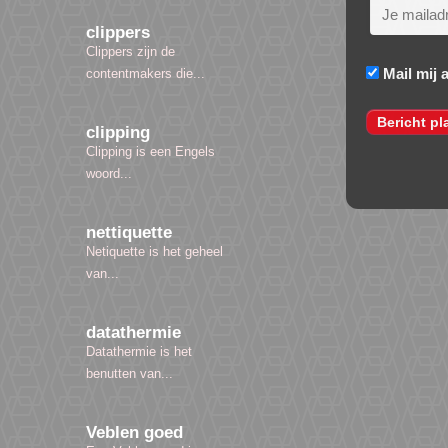
clippers
Clippers zijn de
Mail mij 
contentmakers die...
clipping
Clipping is een Engels
woord...
nettiquette
Netiquette is het geheel
van...
datathermie
Datathermie is het
benutten van...
Veblen goed