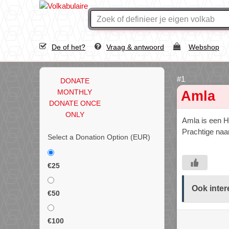
De of het?
Vraag & antwoord
Webshop
DONATE
MONTHLY
Amla
DONATE ONCE
ONLY
Amla is een H
Prachtige naam
Select a Donation Option
(EUR)
€25
Ook inter
€50
€100