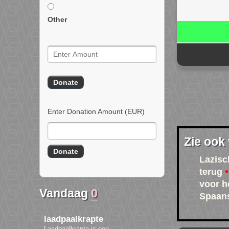
Other
Enter Donation Amount
(EUR)
Zie ook
Lazisc
terug
voor h
Vandaag
0
Spaans
laadpaalkrapte
Laadpaalkrapte is een