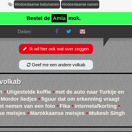
Hindoestaanse babynamen
Hindoestaanse namen
Bestel de
Amla
mok.
Delen:
Ik wil hier ook wat over zeggen
Geef me een andere volkab
 volkab
h
Uitgestelde koffie
met de auto naar Turkije en
Mordor liedjes
figuur dat om erkenning vraagt
et nemen van een foto
Fika
internetafkorting
e meisjes
Marokkaanse meisjes
Mukesh Singh