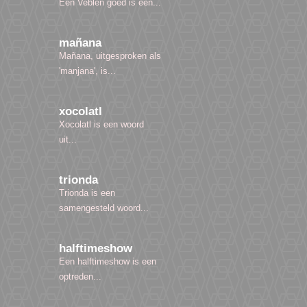
Een Veblen goed is een...
mañana
Mañana, uitgesproken als
'manjana', is...
xocolatl
Xocolatl is een woord
uit...
trionda
Trionda is een
samengesteld woord...
halftimeshow
Een halftimeshow is een
optreden...