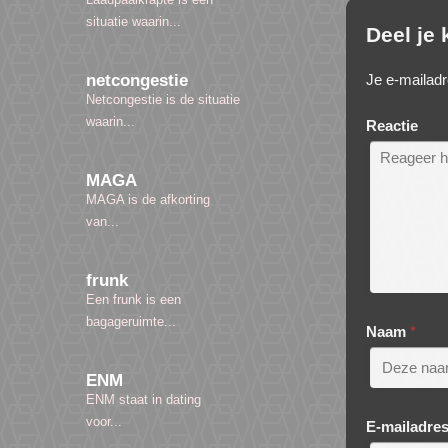
situatie waarin...
Deel je
Je e-mailadr
netcongestie
Netcongestie is de situatie
waarin...
Reactie
MAGA
MAGA is de afkorting
van...
frunk
Een frunk is een
bagageruimte...
Naam
*
ENM
ENM staat in dating
voor...
E-mailadre