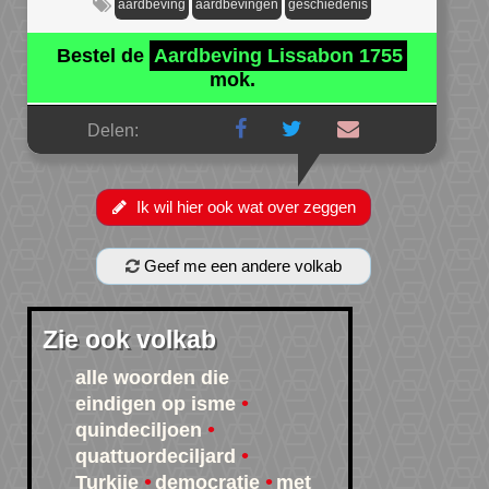
aardbeving
aardbevingen
geschiedenis
Bestel de
Aardbeving Lissabon 1755
mok.
Delen:
Ik wil hier ook wat over zeggen
Geef me een andere volkab
Zie ook volkab
alle woorden die
eindigen op isme
quindeciljoen
quattuordeciljard
Turkije
democratie
met