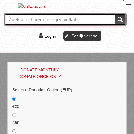
Schrijf verhaal
Log in
De of het?
Vraag & antwoord
DONATE MONTHLY
Webshop
DONATE ONCE ONLY
Select a Donation Option
(EUR)
€25
€50