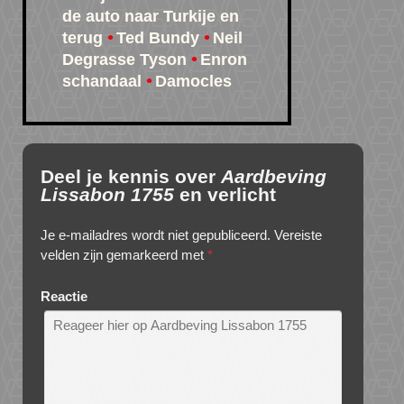
de auto naar Turkije en
terug
Ted Bundy
Neil
Degrasse Tyson
Enron
schandaal
Damocles
Deel je kennis over
Aardbeving
Lissabon 1755
en verlicht
Je e-mailadres wordt niet gepubliceerd.
Vereiste
velden zijn gemarkeerd met
*
Reactie