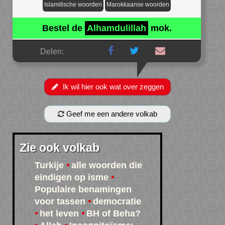
Islamitische woorden
Marokkaanse woorden
Bestel de
Alhamdulillah
mok.
Delen:
Ik wil hier ook wat over zeggen
Geef me een andere volkab
Zie ook volkab
Turkije
alle woorden die
eindigen op isme
Populaire benamingen
voor tassen
democratie
het leven
BH of Beha?