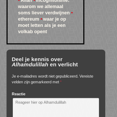
Allah
Incognitoïsme:
waarom we allemaal
soms liever verdwijnen
ethereum
waar je op
moet letten als je een
volkab opent
Deel je kennis over
Alhamdulillah
en verlicht
Je e-mailadres wordt niet gepubliceerd.
Vereiste
velden zijn gemarkeerd met
*
Reactie