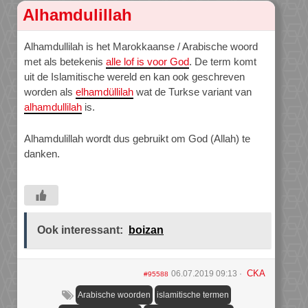
Alhamdulillah
Alhamdullilah is het Marokkaanse / Arabische woord
met als betekenis
alle lof is voor God
. De term komt
uit de Islamitische wereld en kan ook geschreven
worden als
elhamdüllilah
wat de Turkse variant van
alhamdullilah
is.
Alhamdulillah wordt dus gebruikt om God (Allah) te
danken.
Ook interessant:
boizan
CKA
06.07.2019 09:13
#95588
Arabische woorden
islamitische termen