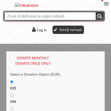
Schrijf verhaal
Log in
De of het?
Vraag & antwoord
DONATE MONTHLY
Webshop
DONATE ONCE ONLY
Select a Donation Option
(EUR)
€25
€50