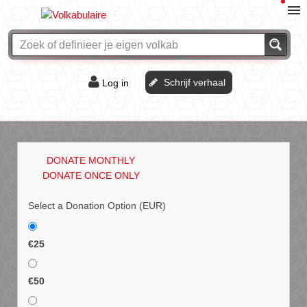
Schrijf verhaal
Log in
De of het?
Vraag & antwoord
DONATE MONTHLY
Webshop
DONATE ONCE ONLY
Select a Donation Option
(EUR)
€25
€50