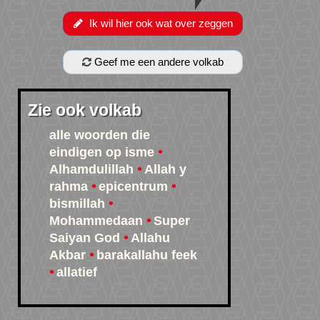
Ik wil hier ook wat over zeggen
Geef me een andere volkab
Zie ook volkab
alle woorden die
eindigen op isme
Alhamdulillah
Allah y
rahma
epicentrum
bismillah
Mohammedaan
Super
Saiyan God
Allahu
Akbar
barakallahu feek
allatief