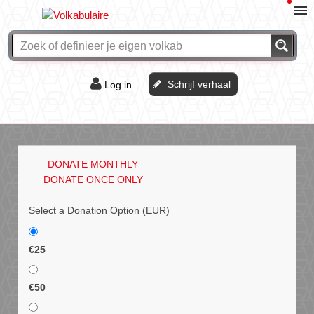
Schrijf verhaal
Log in
De of het?
Vraag & antwoord
DONATE MONTHLY
Webshop
DONATE ONCE ONLY
Select a Donation Option
(EUR)
€25
€50