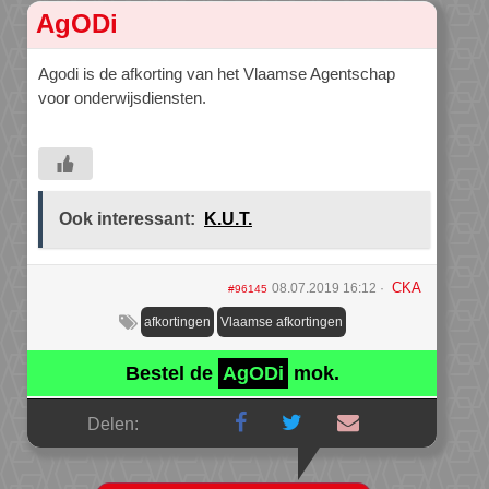
AgODi
Agodi is de afkorting van het Vlaamse Agentschap
voor onderwijsdiensten.
Ook interessant:
K.U.T.
CKA
08.07.2019 16:12
#96145
afkortingen
Vlaamse afkortingen
Bestel de
AgODi
mok.
Delen: