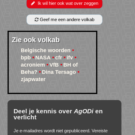
Ik wil hier ook wat over zeggen
Geef me een andere volkab
Zie ook volkab
Belgische woorden
bpb
NASA
cfr
ifv
acroniem
VfB
BH of
Beha?
Dina Tersago
zjapwater
Deel je kennis over
AgODi
en
verlicht
Je e-mailadres wordt niet gepubliceerd.
Vereiste