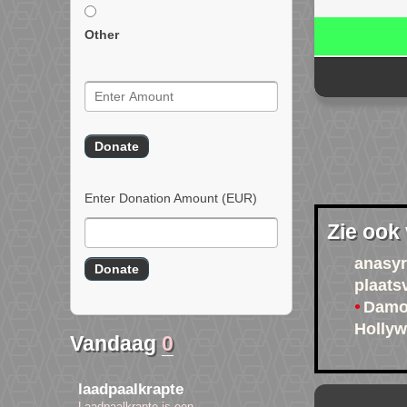
Other
Enter Donation Amount
(EUR)
Zie ook
anasy
plaats
Damo
Holly
Vandaag
0
laadpaalkrapte
Laadpaalkrapte is een