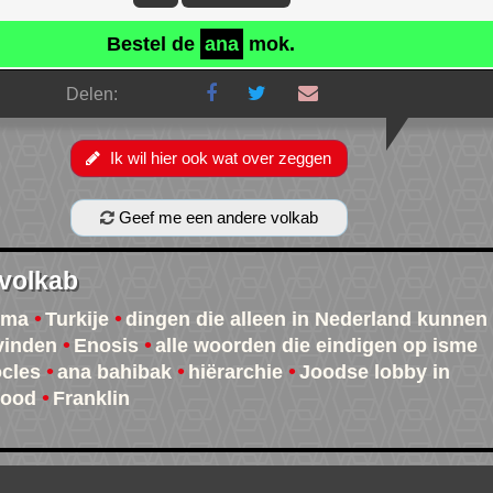
Bestel de
ana
mok.
Delen:
Ik wil hier ook wat over zeggen
Geef me een andere volkab
 volkab
rma
Turkije
dingen die alleen in Nederland kunnen
vinden
Enosis
alle woorden die eindigen op isme
cles
ana bahibak
hiërarchie
Joodse lobby in
wood
Franklin