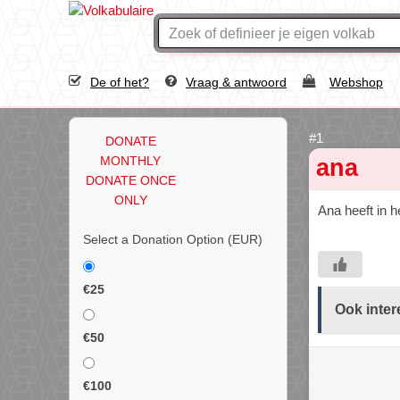
De of het?
Vraag & antwoord
Webshop
DONATE
MONTHLY
ana
DONATE ONCE
ONLY
Ana heeft in h
Select a Donation Option
(EUR)
€25
Ook inter
€50
€100