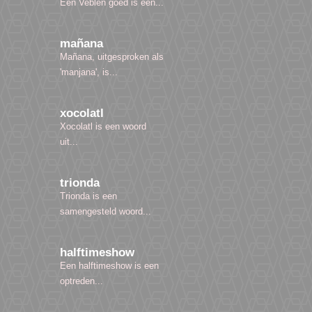
Een Veblen goed is een...
mañana
Mañana, uitgesproken als
'manjana', is...
xocolatl
Xocolatl is een woord
uit...
trionda
Trionda is een
samengesteld woord...
halftimeshow
Een halftimeshow is een
optreden...