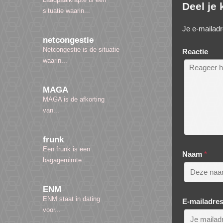
Deel je
situatie waarin...
Je e-mailadr
netcongestie
Netcongestie is de situatie
Reactie
waarin...
MAGA
MAGA is de afkorting
van...
frunk
Een frunk is een
Naam
*
bagageruimte...
ENM
ENM staat in dating
E-mailadre
voor...