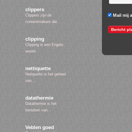
clippers
Mail mij 
Clippers zijn de
contentmakers die...
clipping
Clipping is een Engels
woord...
nettiquette
Netiquette is het geheel
van...
datathermie
Datathermie is het
benutten van...
Veblen goed