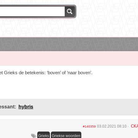
et Grieks de betekenis: ‘boven’ of ‘naar boven’.
essant:
hybris
CK
03.02.2021 08:10
#140359
Grieks
Griekse woorden