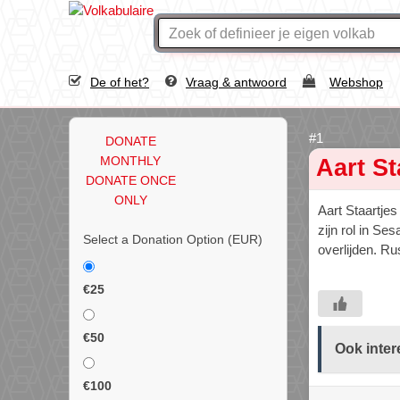
De of het?
Vraag & antwoord
Webshop
DONATE
MONTHLY
Aart St
DONATE ONCE
ONLY
Aart Staartje
zijn rol in Se
Select a Donation Option
(EUR)
overlijden. Ru
€25
€50
Ook inter
€100