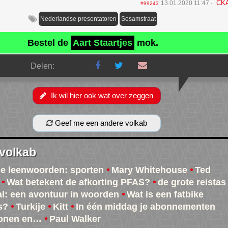
CK
13.01.2020 11:47
#99243
Nederlandse presentatoren
Sesamstraat
Bestel de
Aart Staartjes
mok.
Delen:
Ik wil hier ook wat over zeggen
Geef me een andere volkab
 volkab
e leenwoorden: sporten
Mary Whitehouse
Ted
Wat betekent de afkorting PFAS?
de grote reistas
al: een avontuur in woorden
Wat is een fatbike
s?
Turkije
Kitt
In één middag je abonnementen
onen en…
Paul Walker