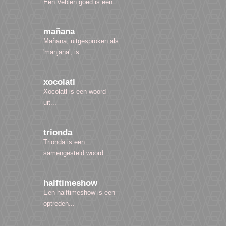
Een Veblen goed is een...
mañana
Mañana, uitgesproken als
'manjana', is...
xocolatl
Xocolatl is een woord
uit...
trionda
Trionda is een
samengesteld woord...
halftimeshow
Een halftimeshow is een
optreden...