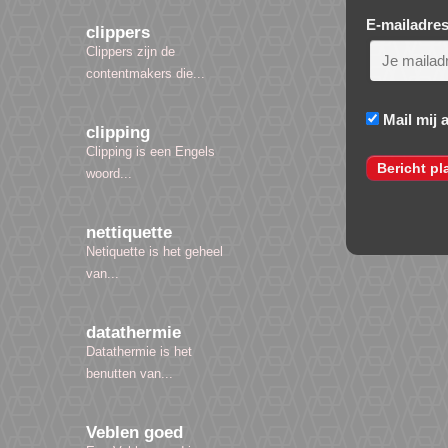
E-mailadre
clippers
Clippers zijn de
contentmakers die...
Mail mij 
clipping
Clipping is een Engels
woord...
nettiquette
Netiquette is het geheel
van...
datathermie
Datathermie is het
benutten van...
Veblen goed