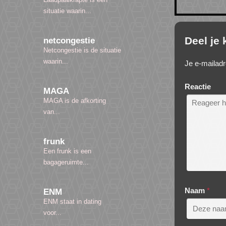
situatie waarin...
Deel je
netcongestie
Netcongestie is de situatie
waarin...
Je e-mailadr
Reactie
MAGA
MAGA is de afkorting
van...
frunk
Een frunk is een
bagageruimte...
Naam
*
ENM
ENM staat in dating
voor...