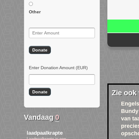
Other
Enter Donation Amount
(EUR)
Zie ook
Engels
Bundy
Vandaag
0
van ta
precie
laadpaalkrapte
opsch
Laadpaalkrapte is een