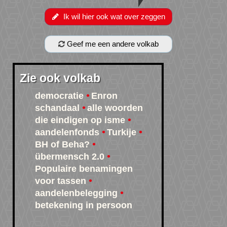
Ik wil hier ook wat over zeggen
Geef me een andere volkab
Zie ook volkab
democratie
Enron
schandaal
alle woorden
die eindigen op isme
aandelenfonds
Turkije
BH of Beha?
übermensch 2.0
Populaire benamingen
voor tassen
aandelenbelegging
betekening in persoon