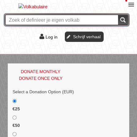
Schrijf verhaal
Log in
De of het?
Vraag & antwoord
DONATE MONTHLY
Webshop
DONATE ONCE ONLY
Select a Donation Option
(EUR)
€25
€50