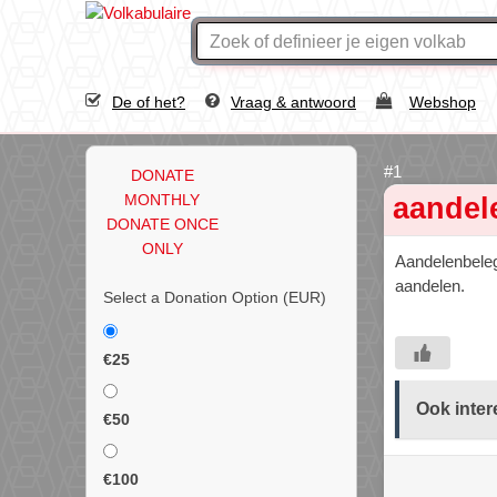
De of het?
Vraag & antwoord
Webshop
DONATE
MONTHLY
aandel
DONATE ONCE
ONLY
Aandelenbeleg
aandelen.
Select a Donation Option
(EUR)
€25
Ook inter
€50
€100