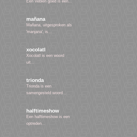
Een Veblen goed is een...
mañana
Mañana, uitgesproken als
'manjana', is...
xocolatl
Xocolatl is een woord
uit...
trionda
Trionda is een
samengesteld woord...
halftimeshow
Een halftimeshow is een
optreden...