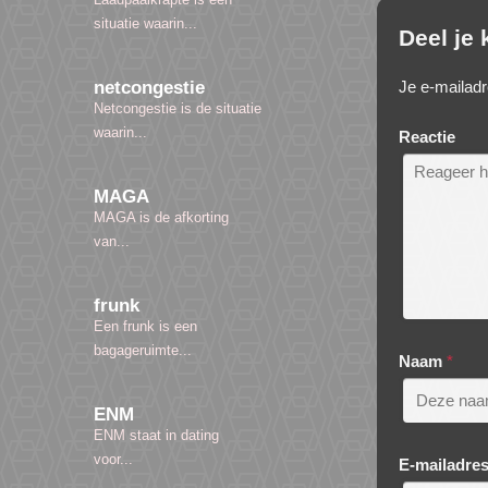
situatie waarin...
Deel je
Je e-mailadr
netcongestie
Netcongestie is de situatie
waarin...
Reactie
MAGA
MAGA is de afkorting
van...
frunk
Een frunk is een
bagageruimte...
Naam
*
ENM
ENM staat in dating
voor...
E-mailadre