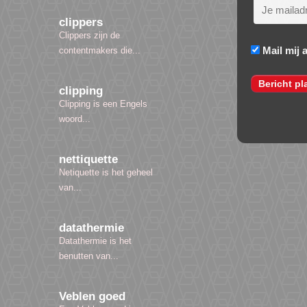
clippers
Clippers zijn de
Mail mij 
contentmakers die...
clipping
Clipping is een Engels
woord...
nettiquette
Netiquette is het geheel
van...
datathermie
Datathermie is het
benutten van...
Veblen goed