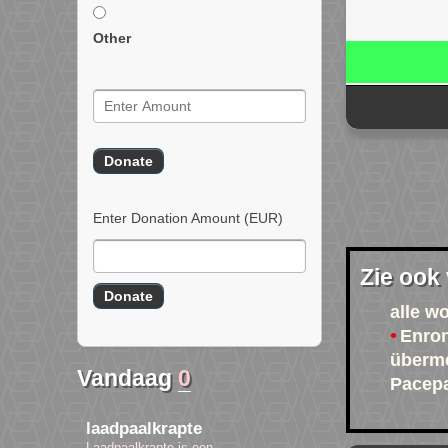
Other
Enter Donation Amount
(EUR)
Zie ook
alle w
Enro
überm
Vandaag
0
Pacep
laadpaalkrapte
Laadpaalkrapte is een