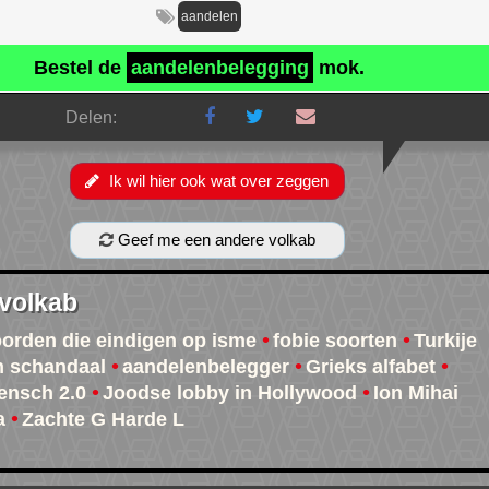
aandelen
Bestel de
aandelenbelegging
mok.
Delen:
Ik wil hier ook wat over zeggen
Geef me een andere volkab
 volkab
oorden die eindigen op isme
fobie soorten
Turkije
n schandaal
aandelenbelegger
Grieks alfabet
ensch 2.0
Joodse lobby in Hollywood
Ion Mihai
a
Zachte G Harde L