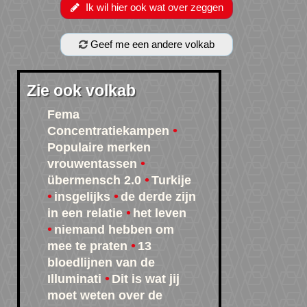
Ik wil hier ook wat over zeggen
Geef me een andere volkab
Zie ook volkab
Fema
Concentratiekampen
Populaire merken
vrouwentassen
übermensch 2.0
Turkije
insgelijks
de derde zijn
in een relatie
het leven
niemand hebben om
mee te praten
13
bloedlijnen van de
Illuminati
Dit is wat jij
moet weten over de