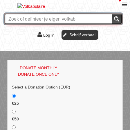
Schrijf verhaal
Log in
De of het?
Vraag & antwoord
DONATE MONTHLY
Webshop
DONATE ONCE ONLY
Select a Donation Option
(EUR)
€25
€50