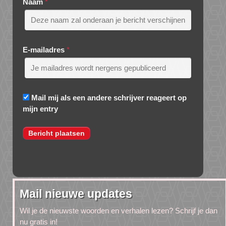
Naam
*
E-mailadres
*
Mail mij als een andere schrijver reageert op
mijn entry
Mail nieuwe updates
Wil je de nieuwste woorden en verhalen lezen? Schrijf je dan
nu gratis in!