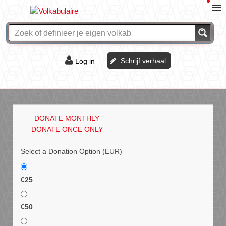
Schrijf verhaal
Log in
De of het?
Vraag & antwoord
DONATE MONTHLY
Webshop
DONATE ONCE ONLY
Select a Donation Option
(EUR)
€25
€50