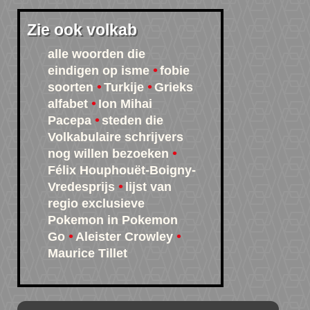
Zie ook volkab
alle woorden die
eindigen op isme
fobie
soorten
Turkije
Grieks
alfabet
Ion Mihai
Pacepa
steden die
Volkabulaire schrijvers
nog willen bezoeken
Félix Houphouët-Boigny-
Vredesprijs
lijst van
regio exclusieve
Pokemon in Pokemon
Go
Aleister Crowley
Maurice Tillet