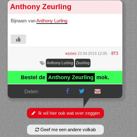
Anthony Zeurling
Bijnaam van
Anthony Lurling
8T3
22.04.2013 12:35
#32563
Anthony Lurling
Zeurling
Bestel de
Anthony Zeurling
mok.
Delen:
Ik wil hier ook wat over zeggen
Geef me een andere volkab