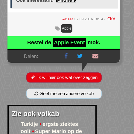
Ook interessant:
iPhone 9
CKA
07.09.2016 18:14
#61998
Apple
Bestel de
Apple Event
mok.
Delen:
Ik wil hier ook wat over zeggen
Geef me een andere volkab
Zie ook volkab
Turkije
ergste ziektes
ooit
Super Mario op de