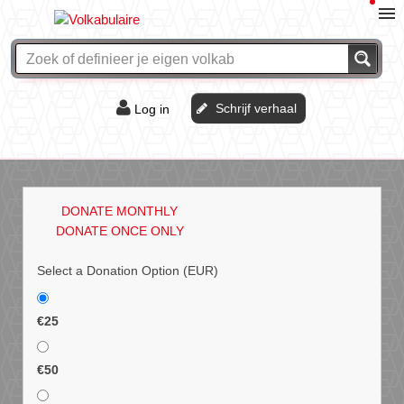
Schrijf verhaal
Log in
De of het?
Vraag & antwoord
DONATE MONTHLY
Webshop
DONATE ONCE ONLY
Select a Donation Option
(EUR)
€25
€50