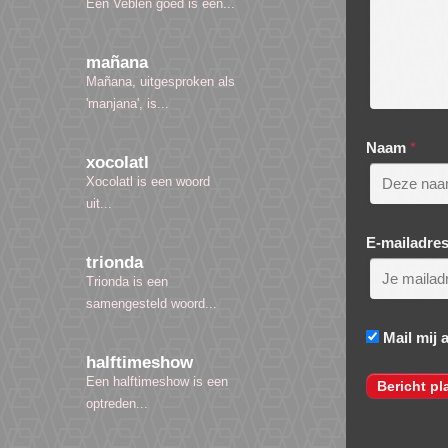
Een Veblen goed is een...
mañana
Mañana, uitgesproken als
'manjana', is...
Naam
*
xocolatl
Xocolatl is een woord
uit...
E-mailadre
trionda
Trionda is een
samengesteld woord...
Mail mij 
halftimeshow
Een halftimeshow is een
optreden...