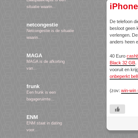
iPhone
situatie waarin...
De telefoon d
netcongestie
besloot geen 
Netcongestie is de situatie
verlengen. De 
waarin...
anders heen e
MAGA
40 Euro
cash
MAGA is de afkorting
Black 32 GB
.
van...
vooruit en kri
onbeperkt bel
frunk
(zov:
win-win 
Een frunk is een
bagageruimte...
ENM
ENM staat in dating
voor...