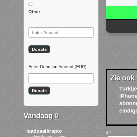
Other
Enter Donation Amount
(EUR)
Zie ook
Turkije
iPhone
abonn
eindig
Vandaag
0
laadpaalkrapte
Laadpaalkrapte is een