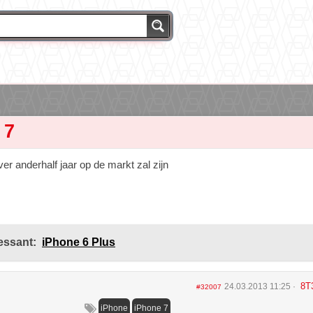
 7
ver anderhalf jaar op de markt zal zijn
essant:
iPhone 6 Plus
8T
24.03.2013 11:25
#32007
iPhone
iPhone 7