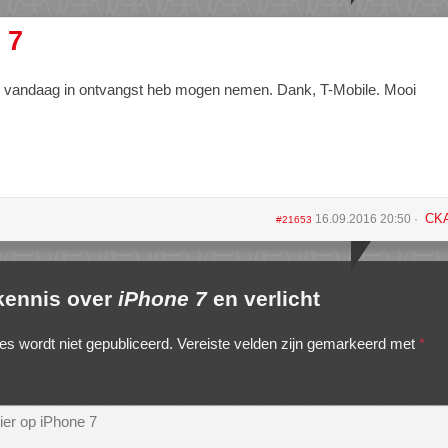
 7
ik vandaag in ontvangst heb mogen nemen. Dank, T-Mobile. Mooi
CK
16.09.2016 20:50
#21653
 kennis over
iPhone 7
en verlicht
es wordt niet gepubliceerd.
Vereiste velden zijn gemarkeerd met
*