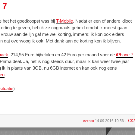
 7
ie het het goedkoopst was bij
T-Mobile
. Nadat er een of andere idioot
korting te geven, heb ik ze nogmaals gebeld omdat ik moest gaan
vrouw aan de lijn gaf me wel korting, immers: ik kon ook elders
n dat overwoog ik ook. Met dank aan de korting kon ik blijven.
back
, 214,95 Euro bijbetalen en 42 Euro per maand voor de
iPhone 7
 Prima deal. Ja, het is nog steeds duur, maar ik kan weer twee jaar
jg ik in plaats van 3GB, nu 6GB internet en kan ook nog eens
len
.
situatie
)
CK
14.09.2016 10:56
#21538