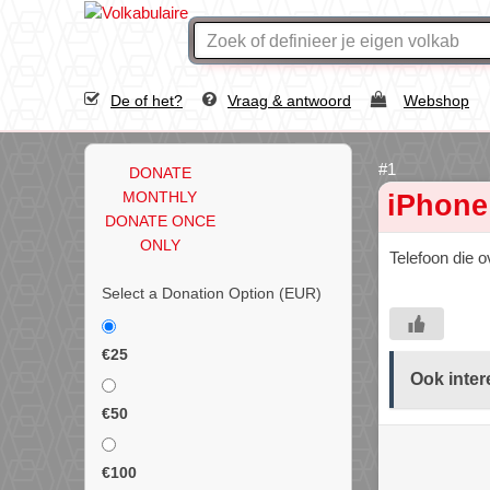
De of het?
Vraag & antwoord
Webshop
DONATE
MONTHLY
iPhone
DONATE ONCE
ONLY
Telefoon die o
Select a Donation Option
(EUR)
€25
Ook inter
€50
€100