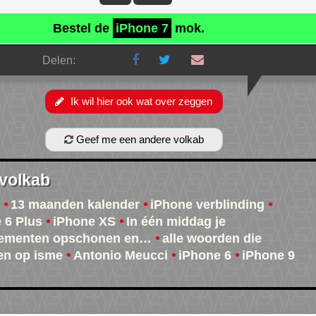
Bestel de
iPhone 7
mok.
Delen:
Ik wil hier ook wat over zeggen
Geef me een andere volkab
 volkab
13 maanden kalender
iPhone verblinding
 6 Plus
iPhone XS
In één middag je
ementen opschonen en…
alle woorden die
en op isme
Antonio Meucci
iPhone 6
iPhone 9