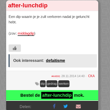
after-lunchdip
Een dip waarin je je zult verkeren nadat je geluncht
hebt.
(zov:
middagdip
)
Ook interessant:
defaitisme
CKA
28.11.2014 14:40
#44691
dip
gedrag
werken
Bestel de
after-lunchdip
mok.
Delen: