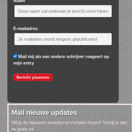
Naam
*
E-mailadres
*
Mail mij als een andere schrijver reageert op
mijn entry
Mail nieuwe updates
Wil je de nieuwste woorden en verhalen lezen? Schrijf je dan
nu gratis in!