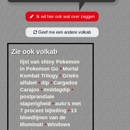
Ik wil hier ook wat over zeggen
Geef me een andere volkab
Zie ook volkab
lijst van shiny Pokemon
in Pokemon Go
Mortal
Kombat Trilogy
Grieks
alfabet
dip
Cargados
Carajos
middagdip
postprandiale
slaperigheid
auto's met
7 procent bijtelling
13
bloedlijnen van de
Illuminati
Windows