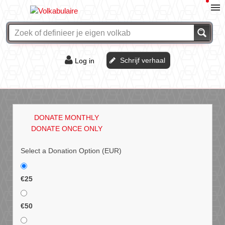
Schrijf verhaal
Log in
De of het?
Vraag & antwoord
DONATE MONTHLY
Webshop
DONATE ONCE ONLY
Select a Donation Option
(EUR)
€25
€50