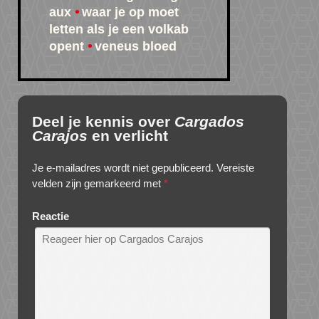
aux
waar je op moet
letten als je een volkab
opent
veneus bloed
Deel je kennis over
Cargados
Carajos
en verlicht
Je e-mailadres wordt niet gepubliceerd.
Vereiste
velden zijn gemarkeerd met
*
Reactie