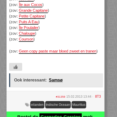
(zov:
Île aux Cocos
)
(zov:
Grande Capitane
)
(zov:
Petite Capitane
)
(zov:
Puits A Eau
)
(zov:
Île Poulailer
)
(zov:
Chaloupe
)
(zov:
Courson
)
(zov:
Geen copy paste maar bloed zweet en tranen
)
Ook interessant:
Samsø
8T3
15.02.2013 13:44
#31358
eilanden
Indische Oceaan
Mauritius