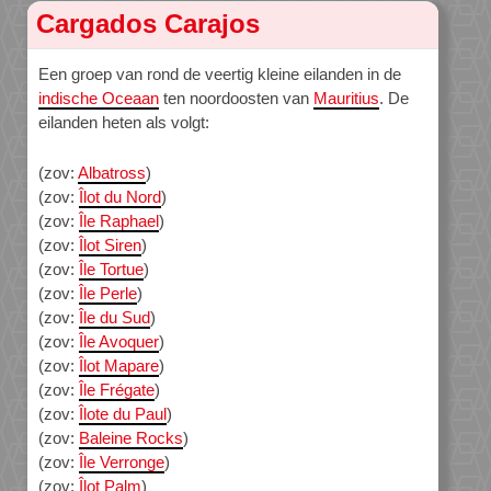
Cargados Carajos
Een groep van rond de veertig kleine eilanden in de
indische Oceaan
ten noordoosten van
Mauritius
. De
eilanden heten als volgt:
(zov:
Albatross
)
(zov:
Îlot du Nord
)
(zov:
Île Raphael
)
(zov:
Îlot Siren
)
(zov:
Île Tortue
)
(zov:
Île Perle
)
(zov:
Île du Sud
)
(zov:
Île Avoquer
)
(zov:
Îlot Mapare
)
(zov:
Île Frégate
)
(zov:
Îlote du Paul
)
(zov:
Baleine Rocks
)
(zov:
Île Verronge
)
(zov:
Îlot Palm
)