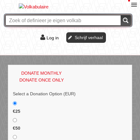
Schrijf verhaal
Log in
De of het?
Vraag & antwoord
DONATE MONTHLY
Webshop
DONATE ONCE ONLY
Select a Donation Option
(EUR)
€25
€50