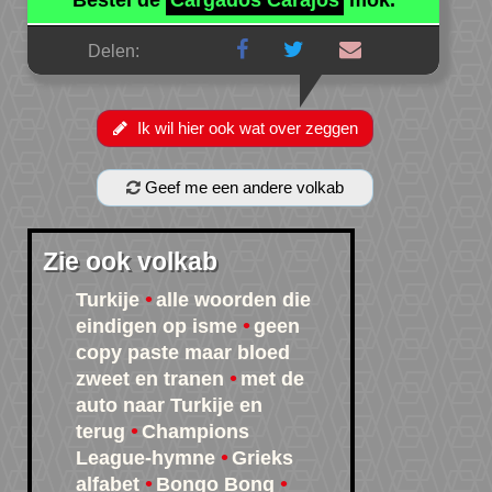
Bestel de
Cargados Carajos
mok.
Delen:
Ik wil hier ook wat over zeggen
Geef me een andere volkab
Zie ook volkab
Turkije
alle woorden die
eindigen op isme
geen
copy paste maar bloed
zweet en tranen
met de
auto naar Turkije en
terug
Champions
League-hymne
Grieks
alfabet
Bongo Bong