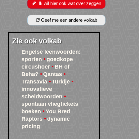
Ik wil hier ook wat over zeggen
Geef me een andere volkab
Zie ook volkab
Engelse leenwoorden:
sporten
goedkope
circushoer
BH of
Beha?
Qantas
Transavia
Turkije
innovatieve
scheldwoorden
spontaan vliegtickets
boeken
You Bred
Raptors
dynamic
pricing