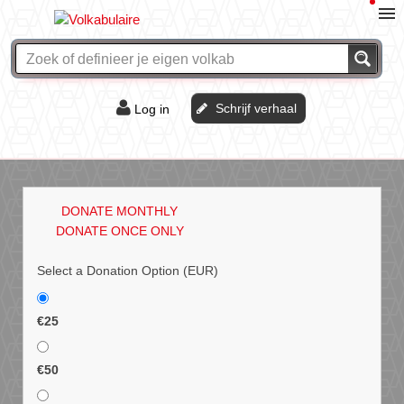
Schrijf verhaal
Log in
De of het?
Vraag & antwoord
DONATE MONTHLY
Webshop
DONATE ONCE ONLY
Select a Donation Option
(EUR)
€25
€50