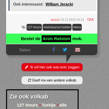
Ook interessant:
William Jeracki
CKA
23.12.2013 10:13
#40223
127 Hours
Amerikaanse helden
hikers
Bestel de
Aron Ralston
mok.
Delen:
Ik wil hier ook wat over zeggen
Geef me een andere volkab
Zie ook volkab
127 Hours
Turkije
alle