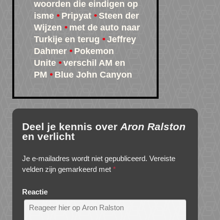
woorden die eindigen op
isme
Pripyat
Steen der
Wijzen
met de auto naar
Turkije en terug
Jeffrey
Dahmer
Pokemon
Unite
verschil AM en
PM
Blue John Canyon
Deel je kennis over
Aron Ralston
en verlicht
Je e-mailadres wordt niet gepubliceerd.
Vereiste
velden zijn gemarkeerd met
*
Reactie