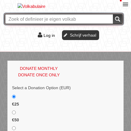
Schrijf verhaal
Log in
De of het?
Vraag & antwoord
DONATE MONTHLY
Webshop
DONATE ONCE ONLY
Select a Donation Option
(EUR)
€25
€50