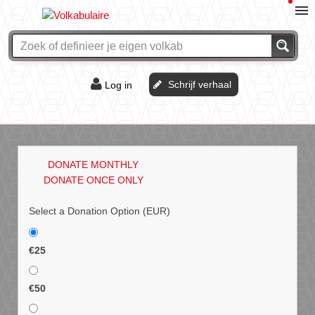
Schrijf verhaal
Log in
De of het?
Vraag & antwoord
DONATE MONTHLY
Webshop
DONATE ONCE ONLY
Select a Donation Option
(EUR)
€25
€50