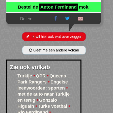
Bestel de
Anton Ferdinand
mok.
Delen:
Ik wil hier ook wat over zeggen
Geef me een andere volkab
Zie ook volkab
Turkije
QPR
Queens
Park Rangers
Engelse
leenwoorden: sporten
met de auto naar Turkije
en terug
Gonzalo
Higuaín
Turks voetbal
Rio Ferdinand