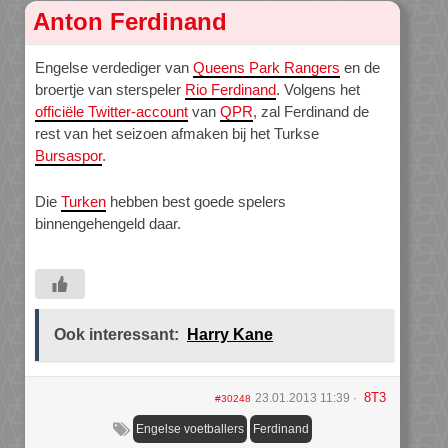
Anton Ferdinand
Engelse verdediger van
Queens Park Rangers
en de
broertje van sterspeler
Rio Ferdinand
. Volgens het
officiële Twitter-account
van
QPR
, zal Ferdinand de
rest van het seizoen afmaken bij het Turkse
Bursaspor
.
Die
Turken
hebben best goede spelers
binnengehengeld daar.
Ook interessant:
Harry Kane
8T3
23.01.2013 11:39
#30248
Engelse voetballers
Ferdinand