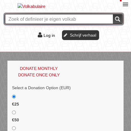
Schrijf verhaal
Log in
De of het?
Vraag & antwoord
DONATE MONTHLY
Webshop
DONATE ONCE ONLY
Select a Donation Option
(EUR)
€25
€50