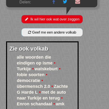
Delen:
Ik wil hier ook wat over zeggen
Geef me een andere volkab
Zie ook volkab
alle woorden die
eindigen op isme
Turkije
watskeburt
fobie soorten
democratie
übermensch 2.0
Zachte
G Harde L
met de auto
naar Turkije en terug
Enron schandaal
amk