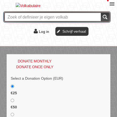
Schrijf verhaal
Log in
De of het?
Vraag & antwoord
DONATE MONTHLY
Webshop
DONATE ONCE ONLY
Select a Donation Option
(EUR)
€25
€50