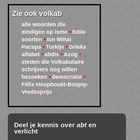
Zie ook volkab
alle woorden die
eindigen op isme
fobie
soorten
Ion Mihai
Pacepa
Turkije
Grieks
alfabet
abdis
Azog
steden die Volkabulaire
schrijvers nog willen
bezoeken
democratie
Félix Houphouët-Boigny-
Vredesprijs
Deel je kennis over
abt
en
verlicht