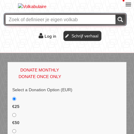
Schrijf verhaal
Log in
De of het?
Vraag & antwoord
DONATE MONTHLY
Webshop
DONATE ONCE ONLY
Select a Donation Option
(EUR)
€25
€50