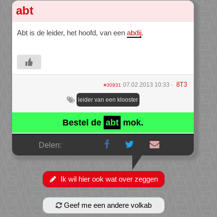
abt
Abt is de leider, het hoofd, van een
abdij
.
8T3
07.02.2013 10:33
#30931
leider van een klooster
Bestel de
abt
mok.
Delen:
Ik wil hier ook wat over zeggen
Geef me een andere volkab