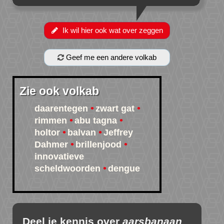
Ik wil hier ook wat over zeggen
Geef me een andere volkab
Zie ook volkab
daarentegen
zwart gat
rimmen
abu tagna
holtor
balvan
Jeffrey
Dahmer
brillenjood
innovatieve
scheldwoorden
dengue
Deel je kennis over
aarsbanaan