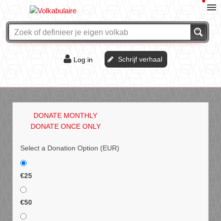
Schrijf verhaal
Log in
De of het?
Vraag & antwoord
DONATE MONTHLY
Webshop
DONATE ONCE ONLY
Select a Donation Option
(EUR)
€25
€50