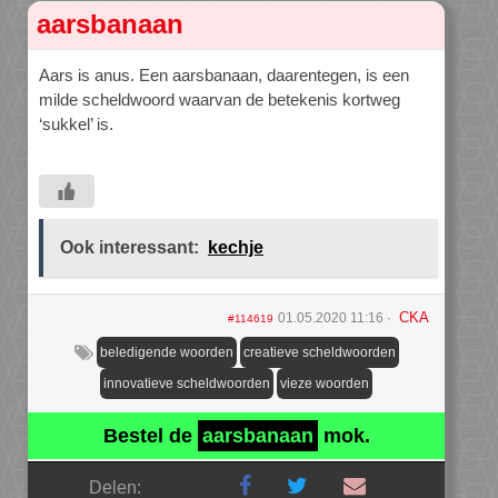
aarsbanaan
Aars is anus. Een aarsbanaan, daarentegen, is een
milde scheldwoord waarvan de betekenis kortweg
‘sukkel’ is.
Ook interessant:
kechje
CKA
01.05.2020 11:16
#114619
beledigende woorden
creatieve scheldwoorden
innovatieve scheldwoorden
vieze woorden
Bestel de
aarsbanaan
mok.
Delen: