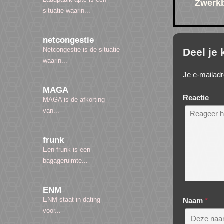
Zwerk
situatie waarin...
netcongestie
Netcongestie is de situatie
Deel je
waarin...
Je e-mailadr
MAGA
Reactie
MAGA is de afkorting
van...
frunk
Een frunk is een
bagageruimte...
ENM
ENM staat in dating
Naam
*
voor...