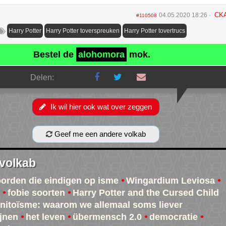
CK
04.05.2020 18:26
#110508
Harry Potter
Harry Potter toverspreuken
Harry Potter tovertrucs
Bestel de
alohomora
mok.
Delen:
Ik wil hier ook wat over zeggen
Geef me een andere volkab
 volkab
oorden die eindigen op isme
Wingardium Leviosa
fobie soorten
Harry Potter and the Cursed Child
nitoïsme: waarom we allemaal soms liever
jnen
het leven
übermensch 2.0
democratie