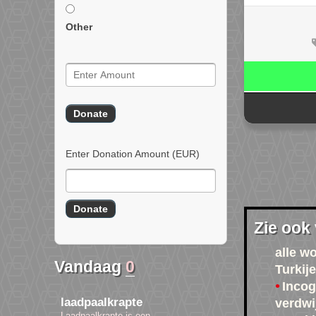
Other
Enter Donation Amount
(EUR)
Zie ook
alle w
Vandaag
0
Turkije
Incog
laadpaalkrapte
verdwi
Laadpaalkrapte is een