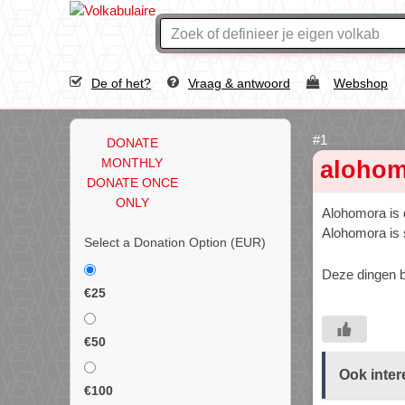
De of het?
Vraag & antwoord
Webshop
DONATE
MONTHLY
alohom
DONATE ONCE
ONLY
Alohomora is d
Alohomora is
Select a Donation Option
(EUR)
Deze dingen bl
€25
€50
Ook inter
€100