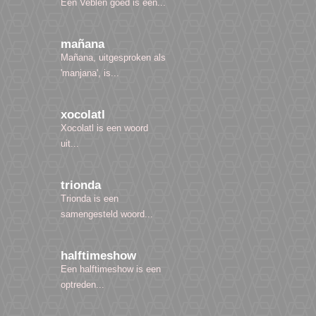
Een Veblen goed is een...
mañana
Mañana, uitgesproken als
'manjana', is...
xocolatl
Xocolatl is een woord
uit...
trionda
Trionda is een
samengesteld woord...
halftimeshow
Een halftimeshow is een
optreden...