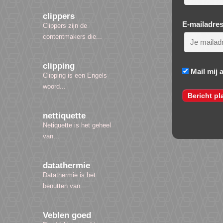
clippers
E-mailadre
Clippers zijn de
contentmakers die...
clipping
Mail mij 
Clipping is een Engels
woord...
nettiquette
Netiquette is het geheel
van...
datathermie
Datathermie is het
benutten van...
Veblen goed