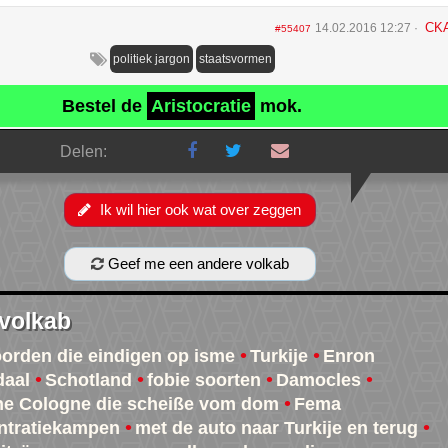
CK
14.02.2016 12:27
#55407
politiek jargon
staatsvormen
Bestel de
Aristocratie
mok.
Delen:
Ik wil hier ook wat over zeggen
Geef me een andere volkab
 volkab
oorden die eindigen op isme
Turkije
Enron
daal
Schotland
fobie soorten
Damocles
e Cologne die scheiße vom dom
Fema
ntratiekampen
met de auto naar Turkije en terug