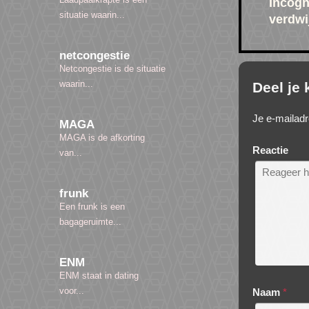
Incogn
situatie waarin...
verdwi
netcongestie
Netcongestie is de situatie
waarin...
Deel je
Je e-mailadr
MAGA
MAGA is de afkorting
Reactie
van...
frunk
Een frunk is een
bagageruimte...
ENM
ENM staat in dating
voor...
Naam
*