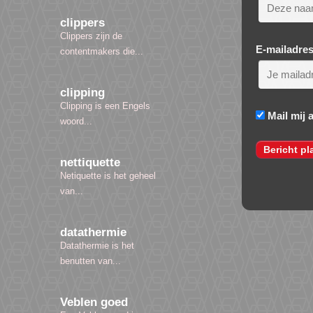
clippers
Clippers zijn de
E-mailadre
contentmakers die...
clipping
Clipping is een Engels
Mail mij 
woord...
nettiquette
Netiquette is het geheel
van...
datathermie
Datathermie is het
benutten van...
Veblen goed