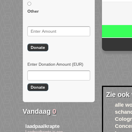
Other
Enter Donation Amount
(EUR)
Zie ook
alle w
Vandaag
0
schan
Cologn
Conce
laadpaalkrapte
Laadpaalkrapte is een