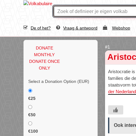
De of het?
Vraag & antwoord
Webshop
DONATE
MONTHLY
Aristoc
DONATE ONCE
ONLY
Aristocratie 
families die 
Select a Donation Option
(EUR)
staatsvorm to
der Nederlan
€25
€50
Ook inter
€100