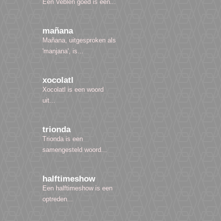
Een Veblen goed is een...
mañana
Mañana, uitgesproken als
'manjana', is...
xocolatl
Xocolatl is een woord
uit...
trionda
Trionda is een
samengesteld woord...
halftimeshow
Een halftimeshow is een
optreden...