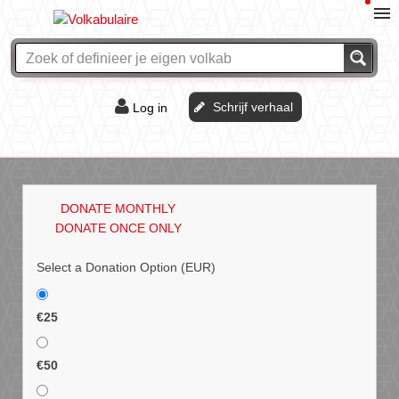
Schrijf verhaal
Log in
De of het?
Vraag & antwoord
DONATE MONTHLY
Webshop
DONATE ONCE ONLY
Select a Donation Option
(EUR)
€25
€50