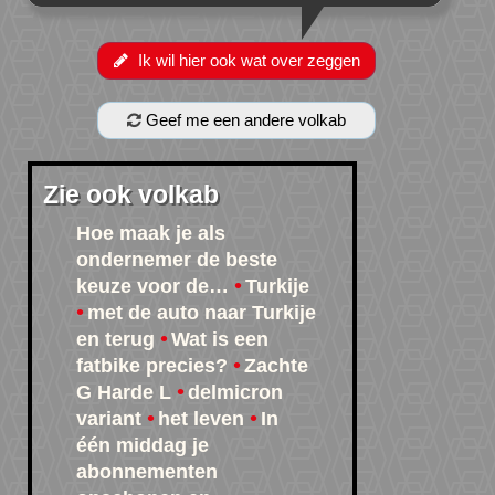
Ik wil hier ook wat over zeggen
Geef me een andere volkab
Zie ook volkab
Hoe maak je als
ondernemer de beste
keuze voor de…
Turkije
met de auto naar Turkije
en terug
Wat is een
fatbike precies?
Zachte
G Harde L
delmicron
variant
het leven
In
één middag je
abonnementen