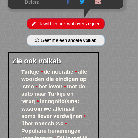
Delen:
Ik wil hier ook wat over zeggen
Geef me een andere volkab
Zie ook volkab
Turkije
democratie
alle
woorden die eindigen op
isme
het leven
met de
auto naar Turkije en
terug
Incognitoïsme:
waarom we allemaal
soms liever verdwijnen
übermensch 2.0
Populaire benamingen