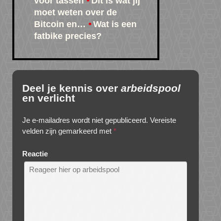
voor tassen
Dit is wat jij
moet weten over de
Bitcoin en…
Wat is een
fatbike precies?
Deel je kennis over
arbeidspool
en verlicht
Je e-mailadres wordt niet gepubliceerd.
Vereiste
velden zijn gemarkeerd met
*
Reactie