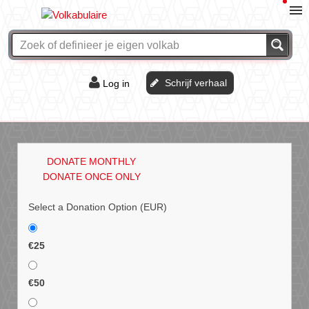
Schrijf verhaal
Log in
De of het?
Vraag & antwoord
DONATE MONTHLY
Webshop
DONATE ONCE ONLY
Select a Donation Option
(EUR)
€25
€50