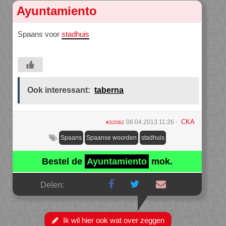
Ayuntamiento
Spaans voor
stadhuis
Ook interessant:
taberna
CKA
06.04.2013 11:26
#32082
Spaans
Spaanse woorden
stadhuis
Bestel de
Ayuntamiento
mok.
Delen:
Ik wil hier ook wat over zeggen