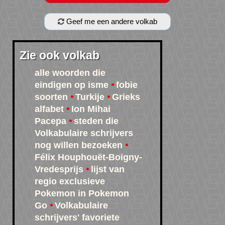
Geef me een andere volkab
Zie ook volkab
alle woorden die
eindigen op isme
fobie
soorten
Turkije
Grieks
alfabet
Ion Mihai
Pacepa
steden die
Volkabulaire schrijvers
nog willen bezoeken
Félix Houphouët-Boigny-
Vredesprijs
lijst van
regio exclusieve
Pokemon in Pokemon
Go
Volkabulaire
schrijvers' favoriete