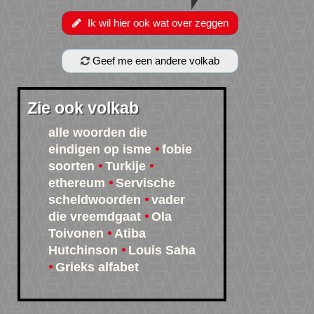
Ik wil hier ook wat over zeggen
Geef me een andere volkab
Zie ook volkab
alle woorden die
eindigen op isme
fobie
soorten
Turkije
ethereum
Servische
scheldwoorden
vader
die vreemdgaat
Ola
Toivonen
Atiba
Hutchinson
Louis Saha
Grieks alfabet