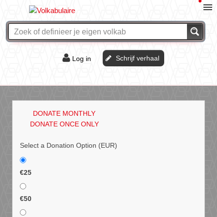
Schrijf verhaal
Log in
De of het?
Vraag & antwoord
DONATE MONTHLY
Webshop
DONATE ONCE ONLY
Select a Donation Option
(EUR)
€25
€50