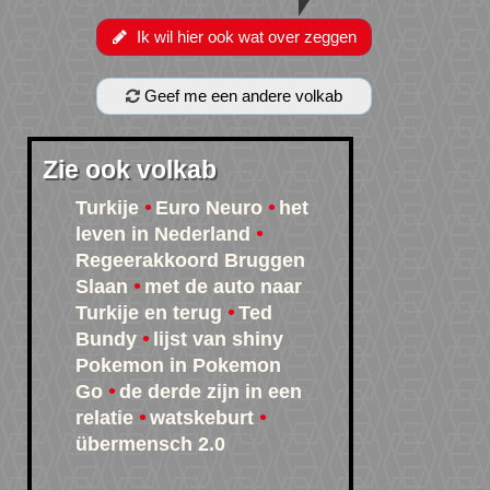
Ik wil hier ook wat over zeggen
Geef me een andere volkab
Zie ook volkab
Turkije
Euro Neuro
het
leven in Nederland
Regeerakkoord Bruggen
Slaan
met de auto naar
Turkije en terug
Ted
Bundy
lijst van shiny
Pokemon in Pokemon
Go
de derde zijn in een
relatie
watskeburt
übermensch 2.0