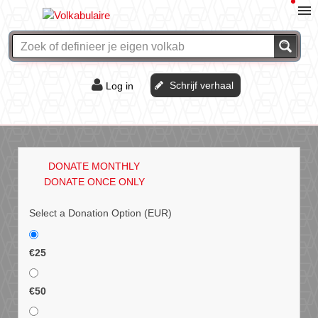
Schrijf verhaal
Log in
De of het?
Vraag & antwoord
DONATE MONTHLY
Webshop
DONATE ONCE ONLY
Select a Donation Option
(EUR)
€25
€50