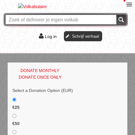
Schrijf verhaal
Log in
De of het?
Vraag & antwoord
DONATE MONTHLY
Webshop
DONATE ONCE ONLY
Select a Donation Option
(EUR)
€25
€50