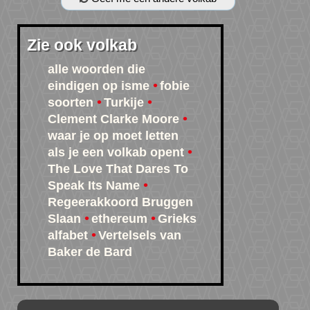
Zie ook volkab
alle woorden die
eindigen op isme
fobie
soorten
Turkije
Clement Clarke Moore
waar je op moet letten
als je een volkab opent
The Love That Dares To
Speak Its Name
Regeerakkoord Bruggen
Slaan
ethereum
Grieks
alfabet
Vertelsels van
Baker de Bard