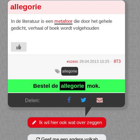
allegorie
In de literatuur is een
metafoor
die door het gehele
gedicht, verhaal of boek wordt volgehouden
8T3
29.04.2013 10:25
#32800
allegorie
Bestel de
allegorie
mok.
Delen:
Ik wil hier ook wat over zeggen
Geef me een andere volkab