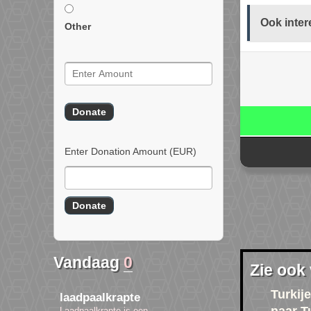
Ook inter
Other
Enter Donation Amount
(EUR)
Vandaag
0
Zie ook
Turkije
laadpaalkrapte
Laadpaalkrapte is een