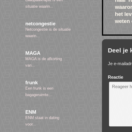
naar T
waarom
situatie waarin...
het le
weten 
netcongestie
Netcongestie is de situatie
waarin...
Deel je
MAGA
MAGA is de afkorting
Je e-mailadr
van...
Reactie
frunk
Een frunk is een
bagageruimte...
ENM
ENM staat in dating
voor...