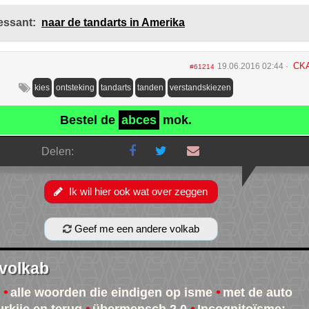
essant:
naar de tandarts in Amerika
CK
19.06.2016 02:44
#61214
kies
ontsteking
tandarts
tanden
verstandskiezen
Bestel de
abces
mok.
Delen:
Ik wil hier ook wat over zeggen
Geef me een andere volkab
 volkab
alle woorden die eindigen op isme
met de auto