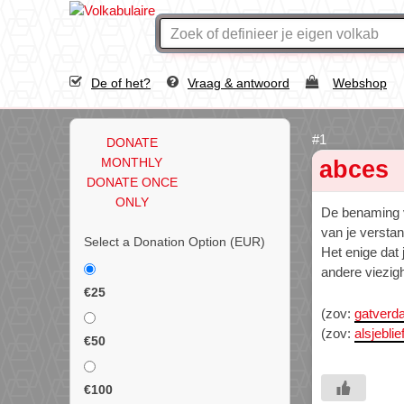
De of het?
Vraag & antwoord
Webshop
DONATE
MONTHLY
abces
DONATE ONCE
ONLY
De benaming
van je verstan
Select a Donation Option
(EUR)
Het enige dat 
andere viezigh
€25
(zov:
gatver
(zov:
alsjeblie
€50
€100