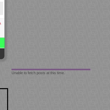
A
Unable to fetch posts at this time.