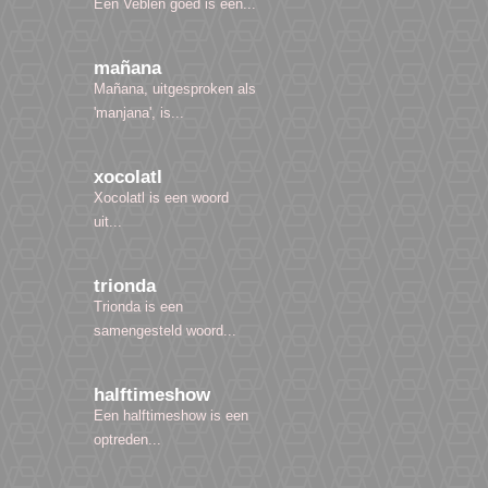
Een Veblen goed is een...
mañana
Mañana, uitgesproken als
'manjana', is...
xocolatl
Xocolatl is een woord
uit...
trionda
Trionda is een
samengesteld woord...
halftimeshow
Een halftimeshow is een
optreden...