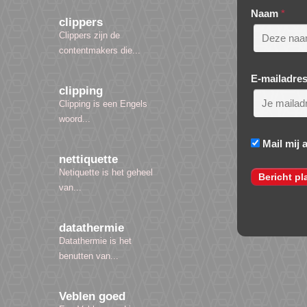
Naam
*
clippers
Clippers zijn de
contentmakers die...
E-mailadre
clipping
Clipping is een Engels
woord...
Mail mij 
nettiquette
Netiquette is het geheel
van...
datathermie
Datathermie is het
benutten van...
Veblen goed