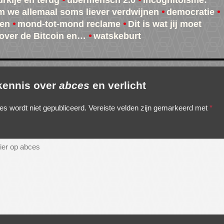
urkije en terug
übermensch 2.0
Incognitoïsme:
 we allemaal soms liever verdwijnen
democratie
ven
mond-tot-mond reclame
Dit is wat jij moet
over de Bitcoin en…
watskeburt
 kennis over
abces
en verlicht
es wordt niet gepubliceerd.
Vereiste velden zijn gemarkeerd met
*