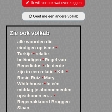
Ik wil hier ook wat over zeggen
Geef me een andere volkab
Zie ook volkab
alle woorden die
eindigen op isme
Turkije
relatie
beëindigen
Regel van
Benedictus
de derde
zijn in een relatie
Kitt
Rosie Ruiz
Mary
Whitehouse
In één
middag je abonnementen
opschonen en…
Regeerakkoord Bruggen
Slaan