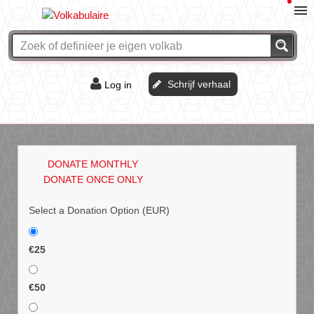
Schrijf verhaal
Log in
De of het?
Vraag & antwoord
DONATE MONTHLY
Webshop
DONATE ONCE ONLY
Select a Donation Option
(EUR)
€25
€50