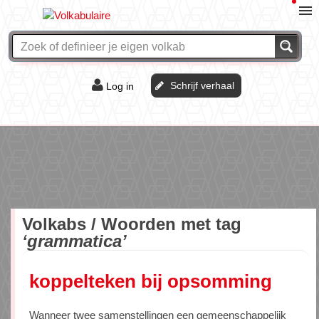
Schrijf verhaal
Log in
De of het?
Vraag & antwoord
Webshop
Volkabs / Woorden met tag
‘grammatica’
koppelteken bij opsomming
Wanneer twee samenstellingen een gemeenschappelijk